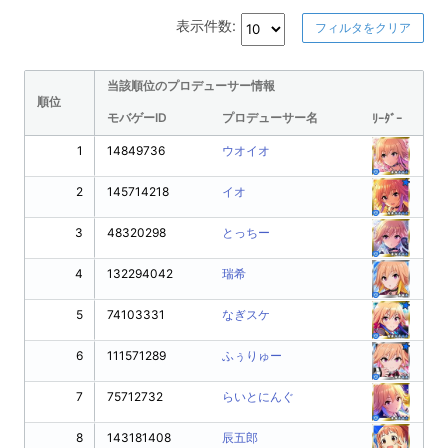
表示件数:
フィルタをクリア
当該順位のプロデューサー情報
順位
モバゲーID
プロデューサー名
ﾘｰﾀﾞｰ
1
14849736
ウオイオ
2
145714218
イオ
3
48320298
とっちー
4
132294042
瑞希
5
74103331
なぎスケ
6
111571289
ふぅりゅー
7
75712732
らいとにんぐ
8
143181408
辰五郎