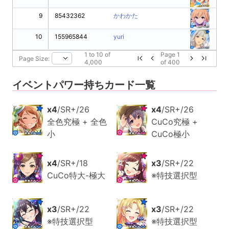
9
85432362
かわかた
10
155965844
yuri
1
to
10
of
Page
1
Page Size:
4,000
of
400
イベントパワー持ちカード一覧
x4
/SR+/26
x4
/SR+/26
全色究極 + 全色
CuCo究極 +
小
CuCo極小
x4
/SR+/18
x3
/SR+/22
CuCo特大-極大
※特技選択型
x3
/SR+/22
x3
/SR+/22
※特技選択型
※特技選択型