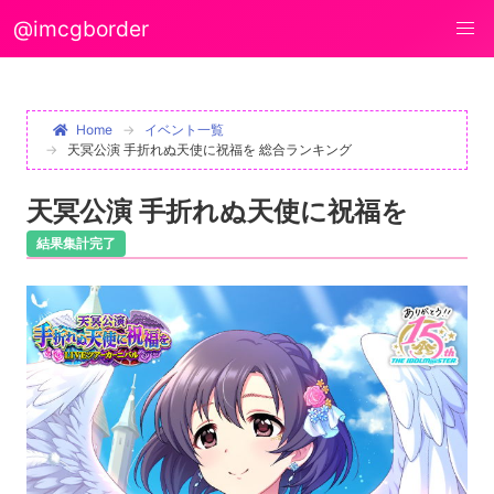
@imcgborder
Home
イベント一覧
天冥公演 手折れぬ天使に祝福を 総合ランキング
天冥公演 手折れぬ天使に祝福を
結果集計完了