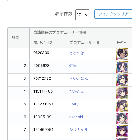
表示件数:
フィルタをクリア
当該順位のプロデューサー情報
順位
モバゲーID
プロデューサー名
ﾘｰﾀﾞｰ
1
95293961
ささのは
2
2005628
灯里
3
75712732
らいとにんぐ
4
115141405
ぴかたん
5
131231969
EML。
6
130051991
asanohi
7
152469054
シリカゲル