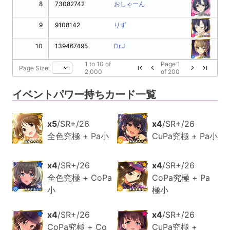
8
73082742
おしゃーん
9
9108142
りず
10
139467495
Dr.J
1
to
10
of
Page
1
Page Size:
2,000
of
200
イベントパワー持ちカード一覧
x5
/SR+/26
x4
/SR+/26
全色究極 + Pa小
CuPa究極 + Pa小
x4
/SR+/26
x4
/SR+/26
全色究極 + CoPa
CoPa究極 + Pa
小
極小
x4
/SR+/26
x4
/SR+/26
CoPa究極 + Co
CuPa究極 +