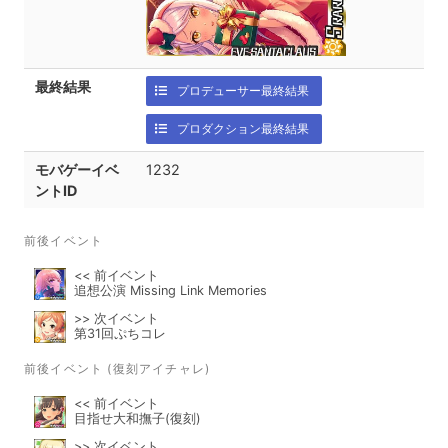
最終結果
プロデューサー最終結果
プロダクション最終結果
モバゲーイベ
1232
ントID
前後イベント
<< 前イベント
追想公演 Missing Link Memories
>> 次イベント
第31回ぷちコレ
前後イベント (復刻アイチャレ)
<< 前イベント
目指せ大和撫子(復刻)
>> 次イベント