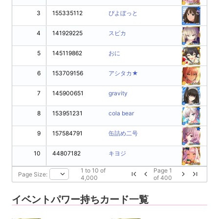
3
155335112
ぴよぼっと
4
141929225
スピカ
5
145119862
おに
6
153709156
アシタカ★
7
145900651
gravity
8
153951231
cola bear
9
157584791
缶詰め二号
10
44807182
キヨジ
1
to
10
of
Page
1
Page Size:
4,000
of
400
イベントパワー持ちカード一覧