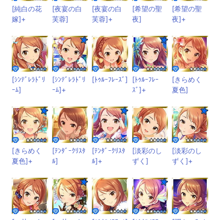
[純白の花
[夜宴の白
[夜宴の白
[希望の聖
[希望の聖
嫁]+
芙蓉]
芙蓉]+
夜]
夜]+
[ｼﾝﾃﾞﾚﾗﾄﾞﾘ
[ｼﾝﾃﾞﾚﾗﾄﾞﾘ
[ﾄｩﾙｰﾌﾚｰｽﾞ]
[ﾄｩﾙｰﾌﾚｰ
[きらめく
ｰﾑ]
ｰﾑ]+
ｽﾞ]+
夏色]
[きらめく
[ﾃﾝﾀﾞｰｸﾘｽﾀ
[ﾃﾝﾀﾞｰｸﾘｽﾀ
[淡彩のし
[淡彩のし
夏色]+
ﾙ]
ﾙ]+
ずく]
ずく]+