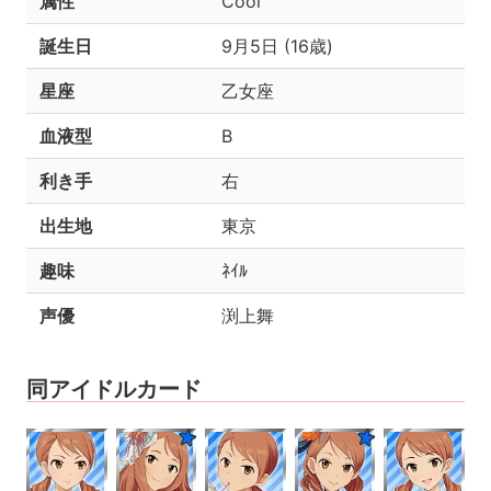
属性
Cool
誕生日
9月5日 (16歳)
星座
乙女座
血液型
B
利き手
右
出生地
東京
趣味
ﾈｲﾙ
声優
渕上舞
同アイドルカード