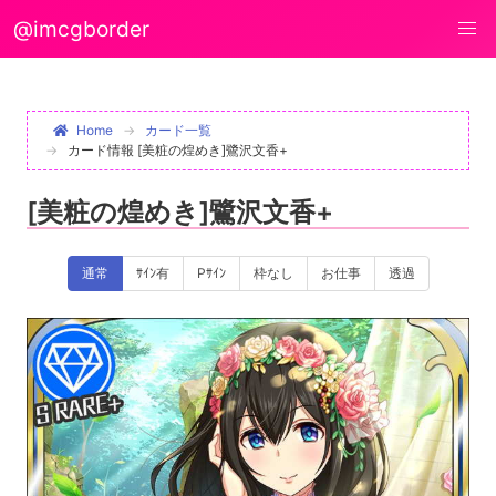
@imcgborder
Home
カード一覧
カード情報 [美粧の煌めき]鷺沢文香+
[美粧の煌めき]鷺沢文香+
通常
ｻｲﾝ有
Pｻｲﾝ
枠なし
お仕事
透過