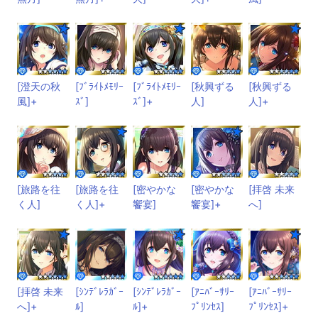
[澄天の秋
[ﾌﾞﾗｲﾄﾒﾓﾘｰ
[ﾌﾞﾗｲﾄﾒﾓﾘｰ
[秋興ずる
[秋興ずる
風]+
ｽﾞ]
ｽﾞ]+
人]
人]+
[旅路を往
[旅路を往
[密やかな
[密やかな
[拝啓 未来
く人]
く人]+
饗宴]
饗宴]+
へ]
[拝啓 未来
[ｼﾝﾃﾞﾚﾗｶﾞｰ
[ｼﾝﾃﾞﾚﾗｶﾞｰ
[ｱﾆﾊﾞｰｻﾘｰ
[ｱﾆﾊﾞｰｻﾘｰ
へ]+
ﾙ]
ﾙ]+
ﾌﾟﾘﾝｾｽ]
ﾌﾟﾘﾝｾｽ]+