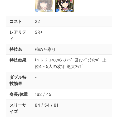
コスト
22
レアリテ
SR+
ィ
特技名
秘めた彩り
特技効果
ｷｭｰﾄ･ｸｰﾙのﾌﾛﾝﾄﾒﾝﾊﾞｰ及びﾊﾞｯｸﾒﾝﾊﾞｰ上
位4～5人の攻守 絶大ｱｯﾌﾟ
ダブル特
-
技効果
身長/体重
162 / 45
スリーサ
84 / 54 / 81
イズ