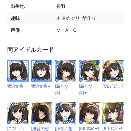
出生地
長野
趣味
本屋めぐり･栞作り
声優
M・A・O
同アイドルカード
鷺沢文香
鷺沢文香+
[新たな一
[新たな一
[CDﾃﾞﾋﾞｭｰ]
歩]
歩]+
[CDﾃﾞﾋﾞｭ
[紙背の想
[紙背の想
[5thｱﾆﾊﾞｰｻ
[5thｱﾆﾊﾞｰｻ