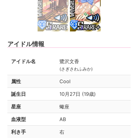
アイドル情報
アイドル名
鷺沢文香
(さぎさわふみか)
属性
Cool
誕生日
10月27日 (19歳)
星座
蠍座
血液型
AB
利き手
右