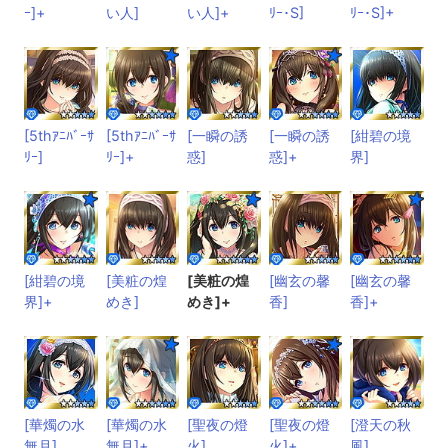
ｰ]+
い人]
い人]+
ﾘｰ･S]
ﾘｰ･S]+
[5thｱﾆﾊﾞｰｻ
[5thｱﾆﾊﾞｰｻ
[一瞬の誘
[一瞬の誘
[紺碧の境
ﾘｰ]
ﾘｰ]+
惑]
惑]+
界]
[紺碧の境
[美粧の煌
[美粧の煌
[幽玄の馨
[幽玄の馨
界]+
めき]
めき]+
香]
香]+
[華燭の水
[華燭の水
[聖夜の燈
[聖夜の燈
[澄天の秋
無月]
無月]+
火]
火]+
風]