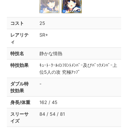
コスト
25
レアリテ
SR+
ィ
特技名
静かな情熱
特技効果
ｷｭｰﾄ･ｸｰﾙのﾌﾛﾝﾄﾒﾝﾊﾞｰ及びﾊﾞｯｸﾒﾝﾊﾞｰ上
位5人の攻 究極ｱｯﾌﾟ
ダブル特
-
技効果
身長/体重
162 / 45
スリーサ
84 / 54 / 81
イズ