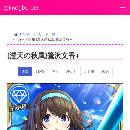
@imcgborder
Home
カード一覧
カード情報 [澄天の秋風]鷺沢文香+
[澄天の秋風]鷺沢文香+
通常
ｻｲﾝ有
Pｻｲﾝ
枠なし
お仕事
透過