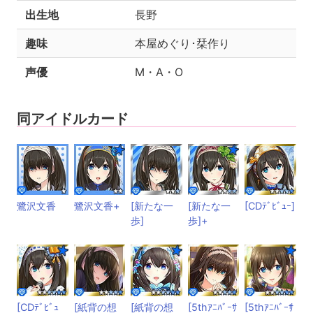
出生地
長野
趣味
本屋めぐり･栞作り
声優
M・A・O
同アイドルカード
鷺沢文香
鷺沢文香+
[新たな一
[新たな一
[CDﾃﾞﾋﾞｭｰ]
歩]
歩]+
[CDﾃﾞﾋﾞｭ
[紙背の想
[紙背の想
[5thｱﾆﾊﾞｰｻ
[5thｱﾆﾊﾞｰｻ