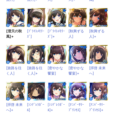
[澄天の秋
[ﾌﾞﾗｲﾄﾒﾓﾘｰ
[ﾌﾞﾗｲﾄﾒﾓﾘｰ
[秋興ずる
[秋興ずる
風]+
ｽﾞ]
ｽﾞ]+
人]
人]+
[旅路を往
[旅路を往
[密やかな
[密やかな
[拝啓 未来
く人]
く人]+
饗宴]
饗宴]+
へ]
[拝啓 未来
[ｼﾝﾃﾞﾚﾗｶﾞｰ
[ｼﾝﾃﾞﾚﾗｶﾞｰ
[ｱﾆﾊﾞｰｻﾘｰ
[ｱﾆﾊﾞｰｻﾘｰ
へ]+
ﾙ]
ﾙ]+
ﾌﾟﾘﾝｾｽ]
ﾌﾟﾘﾝｾｽ]+