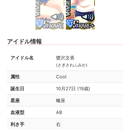
アイドル情報
アイドル名
鷺沢文香
(さぎさわふみか)
属性
Cool
誕生日
10月27日 (19歳)
星座
蠍座
血液型
AB
利き手
右