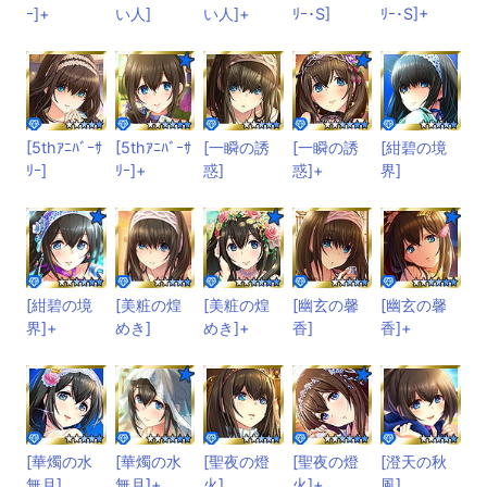
ｰ]+
い人]
い人]+
ﾘｰ･S]
ﾘｰ･S]+
[5thｱﾆﾊﾞｰｻ
[5thｱﾆﾊﾞｰｻ
[一瞬の誘
[一瞬の誘
[紺碧の境
ﾘｰ]
ﾘｰ]+
惑]
惑]+
界]
[紺碧の境
[美粧の煌
[美粧の煌
[幽玄の馨
[幽玄の馨
界]+
めき]
めき]+
香]
香]+
[華燭の水
[華燭の水
[聖夜の燈
[聖夜の燈
[澄天の秋
無月]
無月]+
火]
火]+
風]