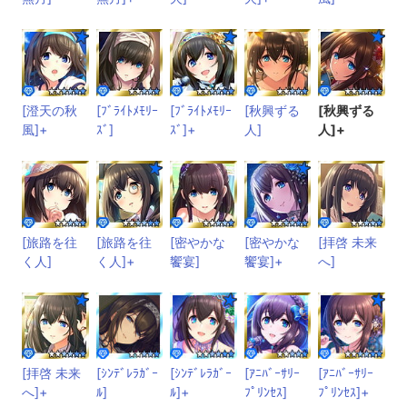
[澄天の秋
[ﾌﾞﾗｲﾄﾒﾓﾘｰ
[ﾌﾞﾗｲﾄﾒﾓﾘｰ
[秋興ずる
[秋興ずる
風]+
ｽﾞ]
ｽﾞ]+
人]
人]+
[旅路を往
[旅路を往
[密やかな
[密やかな
[拝啓 未来
く人]
く人]+
饗宴]
饗宴]+
へ]
[拝啓 未来
[ｼﾝﾃﾞﾚﾗｶﾞｰ
[ｼﾝﾃﾞﾚﾗｶﾞｰ
[ｱﾆﾊﾞｰｻﾘｰ
[ｱﾆﾊﾞｰｻﾘｰ
へ]+
ﾙ]
ﾙ]+
ﾌﾟﾘﾝｾｽ]
ﾌﾟﾘﾝｾｽ]+