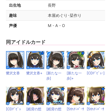
出生地
長野
趣味
本屋めぐり･栞作り
声優
M・A・O
同アイドルカード
鷺沢文香
鷺沢文香+
[新たな一
[新たな一
[CDﾃﾞﾋﾞｭｰ]
歩]
歩]+
[CDﾃﾞﾋﾞｭ
[紙背の想
[紙背の想
[5thｱﾆﾊﾞｰｻ
[5thｱﾆﾊﾞｰｻ