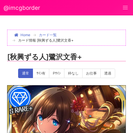
@imcgborder
Home
カード一覧
カード情報 [秋興ずる人]鷺沢文香+
[秋興ずる人]鷺沢文香+
通常
ｻｲﾝ有
Pｻｲﾝ
枠なし
お仕事
透過