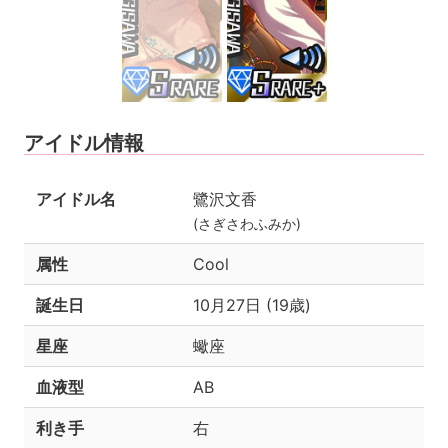
アイドル情報
アイドル名
鷺沢文香
(さぎさわふみか)
属性
Cool
誕生日
10月27日 (19歳)
星座
蠍座
血液型
AB
利き手
右