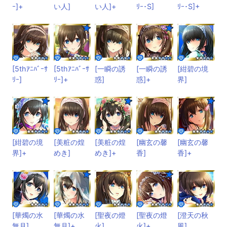
ｰ]+
い人]
い人]+
ﾘｰ･S]
ﾘｰ･S]+
[5thｱﾆﾊﾞｰｻ
[5thｱﾆﾊﾞｰｻ
[一瞬の誘
[一瞬の誘
[紺碧の境
ﾘｰ]
ﾘｰ]+
惑]
惑]+
界]
[紺碧の境
[美粧の煌
[美粧の煌
[幽玄の馨
[幽玄の馨
界]+
めき]
めき]+
香]
香]+
[華燭の水
[華燭の水
[聖夜の燈
[聖夜の燈
[澄天の秋
無月]
無月]+
火]
火]+
風]