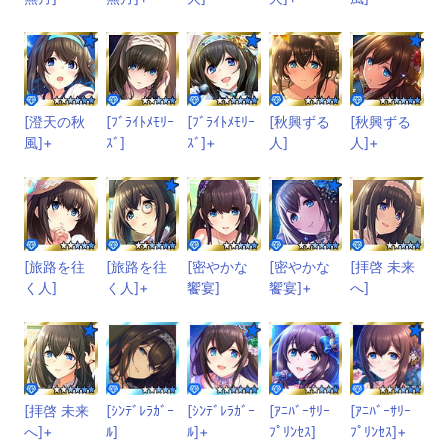
[澄天の秋
[ﾌﾞﾗｲﾄﾒﾓﾘｰ
[ﾌﾞﾗｲﾄﾒﾓﾘｰ
[秋興ずる
[秋興ずる
風]+
ｽﾞ]
ｽﾞ]+
人]
人]+
[旅路を往
[旅路を往
[密やかな
[密やかな
[拝啓 未来
く人]
く人]+
饗宴]
饗宴]+
へ]
[拝啓 未来
[ｼﾝﾃﾞﾚﾗｶﾞｰ
[ｼﾝﾃﾞﾚﾗｶﾞｰ
[ｱﾆﾊﾞｰｻﾘｰ
[ｱﾆﾊﾞｰｻﾘｰ
へ]+
ﾙ]
ﾙ]+
ﾌﾟﾘﾝｾｽ]
ﾌﾟﾘﾝｾｽ]+