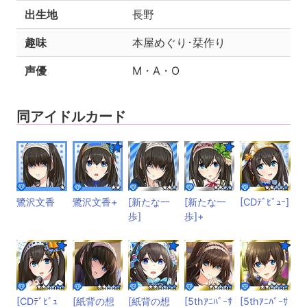
出生地
長野
趣味
本屋めぐり･栞作り
声優
M・A・O
同アイドルカード
鷺沢文香
鷺沢文香+
[新たな一
[新たな一
[CDﾃﾞﾋﾞｭｰ]
歩]
歩]+
[CDﾃﾞﾋﾞｭ
[紙背の想
[紙背の想
[5thｱﾆﾊﾞｰｻ
[5thｱﾆﾊﾞｰｻ