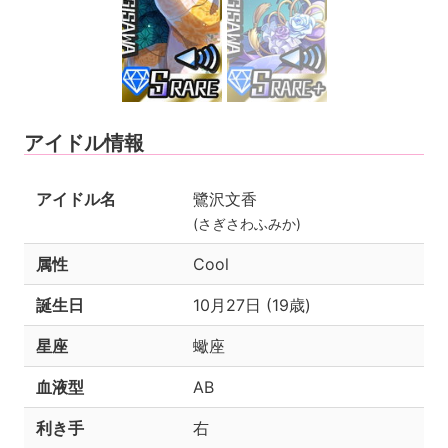
アイドル情報
アイドル名
鷺沢文香
(さぎさわふみか)
属性
Cool
誕生日
10月27日 (19歳)
星座
蠍座
血液型
AB
利き手
右