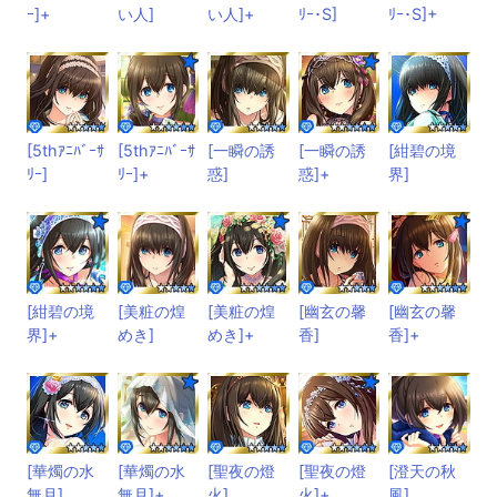
ｰ]+
い人]
い人]+
ﾘｰ･S]
ﾘｰ･S]+
[5thｱﾆﾊﾞｰｻ
[5thｱﾆﾊﾞｰｻ
[一瞬の誘
[一瞬の誘
[紺碧の境
ﾘｰ]
ﾘｰ]+
惑]
惑]+
界]
[紺碧の境
[美粧の煌
[美粧の煌
[幽玄の馨
[幽玄の馨
界]+
めき]
めき]+
香]
香]+
[華燭の水
[華燭の水
[聖夜の燈
[聖夜の燈
[澄天の秋
無月]
無月]+
火]
火]+
風]