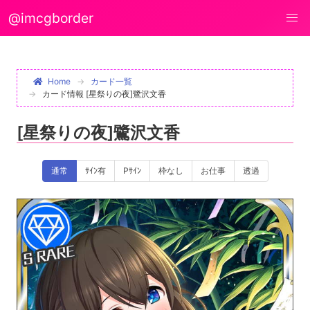
@imcgborder
Home
カード一覧
カード情報 [星祭りの夜]鷺沢文香
[星祭りの夜]鷺沢文香
通常
ｻｲﾝ有
Pｻｲﾝ
枠なし
お仕事
透過