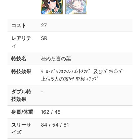
コスト
27
レアリテ
SR
ィ
特技名
秘めた言の葉
特技効果
ｸｰﾙ･ﾊﾟｯｼｮﾝのﾌﾛﾝﾄﾒﾝﾊﾞｰ及びﾊﾞｯｸﾒﾝﾊﾞｰ
上位5人の攻守 究極+ｱｯﾌﾟ
ダブル特
-
技効果
身長/体重
162 / 45
スリーサ
84 / 54 / 81
イズ