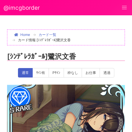
@imcgborder
Home
カード一覧
カード情報 [ｼﾝﾃﾞﾚﾗｶﾞｰﾙ]鷺沢文香
[ｼﾝﾃﾞﾚﾗｶﾞｰﾙ]鷺沢文香
通常
ｻｲﾝ有
Pｻｲﾝ
枠なし
お仕事
透過