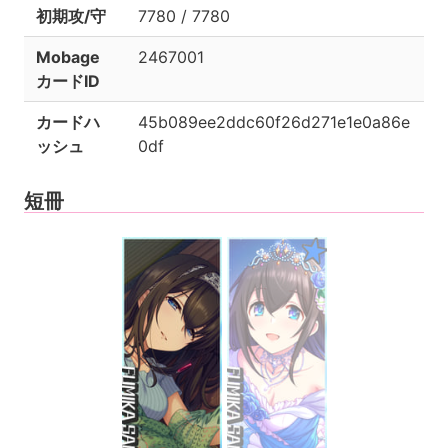
初期攻/守
7780 / 7780
Mobage
2467001
カードID
カードハ
45b089ee2ddc60f26d271e1e0a86e
ッシュ
0df
短冊