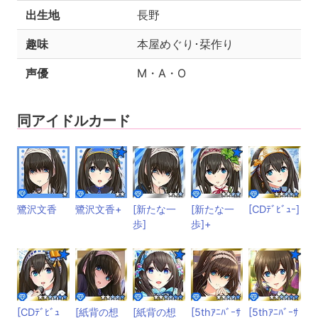
出生地
長野
趣味
本屋めぐり･栞作り
声優
M・A・O
同アイドルカード
鷺沢文香
鷺沢文香+
[新たな一
[新たな一
[CDﾃﾞﾋﾞｭｰ]
歩]
歩]+
[CDﾃﾞﾋﾞｭ
[紙背の想
[紙背の想
[5thｱﾆﾊﾞｰｻ
[5thｱﾆﾊﾞｰｻ