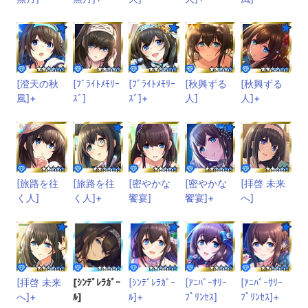
[澄天の秋
[ﾌﾞﾗｲﾄﾒﾓﾘｰ
[ﾌﾞﾗｲﾄﾒﾓﾘｰ
[秋興ずる
[秋興ずる
風]+
ｽﾞ]
ｽﾞ]+
人]
人]+
[旅路を往
[旅路を往
[密やかな
[密やかな
[拝啓 未来
く人]
く人]+
饗宴]
饗宴]+
へ]
[拝啓 未来
[ｼﾝﾃﾞﾚﾗｶﾞｰ
[ｼﾝﾃﾞﾚﾗｶﾞｰ
[ｱﾆﾊﾞｰｻﾘｰ
[ｱﾆﾊﾞｰｻﾘｰ
へ]+
ﾙ]
ﾙ]+
ﾌﾟﾘﾝｾｽ]
ﾌﾟﾘﾝｾｽ]+