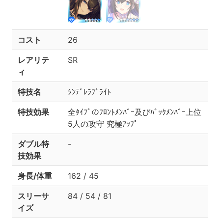
コスト
26
レアリテ
SR
ィ
特技名
ｼﾝﾃﾞﾚﾗﾌﾞﾗｲﾄ
特技効果
全ﾀｲﾌﾟのﾌﾛﾝﾄﾒﾝﾊﾞｰ及びﾊﾞｯｸﾒﾝﾊﾞｰ上位
5人の攻守 究極ｱｯﾌﾟ
ダブル特
-
技効果
身長/体重
162 / 45
スリーサ
84 / 54 / 81
イズ