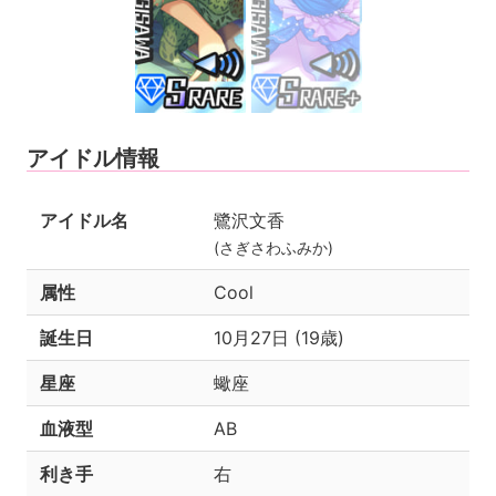
アイドル情報
アイドル名
鷺沢文香
(さぎさわふみか)
属性
Cool
誕生日
10月27日 (19歳)
星座
蠍座
血液型
AB
利き手
右