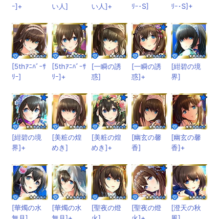
ｰ]+
い人]
い人]+
ﾘｰ･S]
ﾘｰ･S]+
[5thｱﾆﾊﾞｰｻ
[5thｱﾆﾊﾞｰｻ
[一瞬の誘
[一瞬の誘
[紺碧の境
ﾘｰ]
ﾘｰ]+
惑]
惑]+
界]
[紺碧の境
[美粧の煌
[美粧の煌
[幽玄の馨
[幽玄の馨
界]+
めき]
めき]+
香]
香]+
[華燭の水
[華燭の水
[聖夜の燈
[聖夜の燈
[澄天の秋
無月]
無月]+
火]
火]+
風]