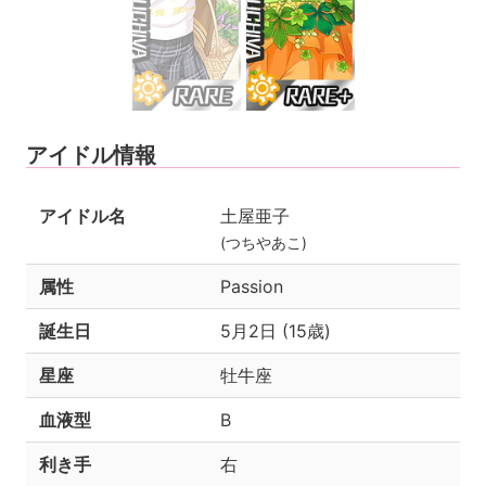
アイドル情報
アイドル名
土屋亜子
(つちやあこ)
属性
Passion
誕生日
5月2日 (15歳)
星座
牡牛座
血液型
B
利き手
右