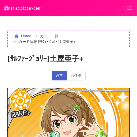
@imcgborder
Home
カード一覧
カード情報 [ｻﾙﾌｧｰｼﾞｮﾘｰ]土屋亜子+
[ｻﾙﾌｧｰｼﾞｮﾘｰ]土屋亜子+
通常
お仕事