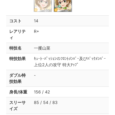
コスト
14
レアリテ
R+
ィ
特技名
一攫山菜
特技効果
ｷｭｰﾄ･ﾊﾟｯｼｮﾝのﾌﾛﾝﾄﾒﾝﾊﾞｰ及びﾊﾞｯｸﾒﾝﾊﾞｰ
上位2人の攻守 特大ｱｯﾌﾟ
ダブル特
-
技効果
身長/体重
156 / 42
スリーサ
85 / 54 / 83
イズ