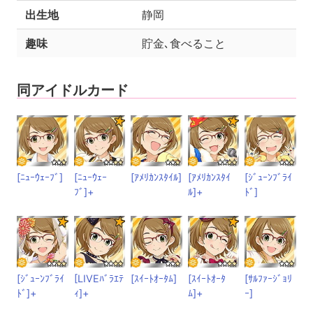
出生地
静岡
趣味
貯金､食べること
同アイドルカード
[ﾆｭｰｳｪｰﾌﾞ]
[ﾆｭｰｳｪｰ
[ｱﾒﾘｶﾝｽﾀｲﾙ]
[ｱﾒﾘｶﾝｽﾀｲ
[ｼﾞｭｰﾝﾌﾞﾗｲ
ﾌﾞ]+
ﾙ]+
ﾄﾞ]
[ｼﾞｭｰﾝﾌﾞﾗｲ
[LIVEﾊﾞﾗｴﾃ
[ｽｲｰﾄｵｰﾀﾑ]
[ｽｲｰﾄｵｰﾀ
[ｻﾙﾌｧｰｼﾞｮﾘ
ﾄﾞ]+
ｨ]+
ﾑ]+
ｰ]