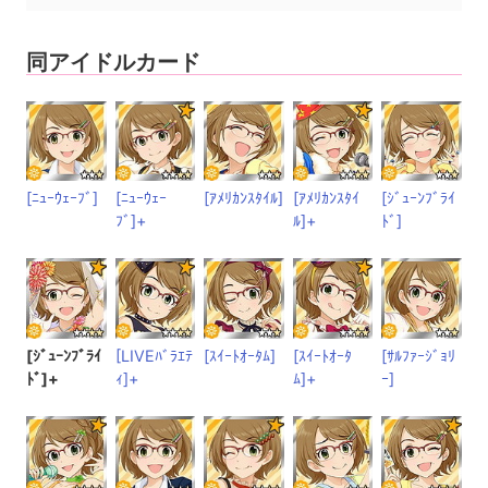
同アイドルカード
[ﾆｭｰｳｪｰﾌﾞ]
[ﾆｭｰｳｪｰ
[ｱﾒﾘｶﾝｽﾀｲﾙ]
[ｱﾒﾘｶﾝｽﾀｲ
[ｼﾞｭｰﾝﾌﾞﾗｲ
ﾌﾞ]+
ﾙ]+
ﾄﾞ]
[ｼﾞｭｰﾝﾌﾞﾗｲ
[LIVEﾊﾞﾗｴﾃ
[ｽｲｰﾄｵｰﾀﾑ]
[ｽｲｰﾄｵｰﾀ
[ｻﾙﾌｧｰｼﾞｮﾘ
ﾄﾞ]+
ｨ]+
ﾑ]+
ｰ]