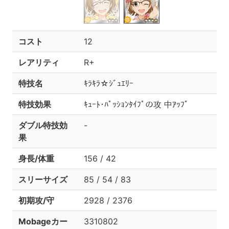
コスト
12
レアリティ
R+
特技名
ｷﾗｷﾗ☆ｼﾞｭｴﾘｰ
特技効果
ｷｭｰﾄ･ﾊﾟｯｼｮﾝﾀｲﾌﾟの攻 中ｱｯﾌﾟ
ダブル特技効
-
果
身長/体重
156 / 42
スリーサイズ
85 / 54 / 83
初期攻/守
2928 / 2376
Mobageカー
3310802