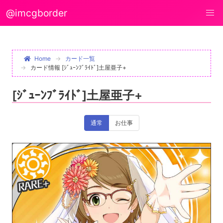
@imcgborder
Home
カード一覧
カード情報 [ｼﾞｭｰﾝﾌﾞﾗｲﾄﾞ]土屋亜子+
[ｼﾞｭｰﾝﾌﾞﾗｲﾄﾞ]土屋亜子+
通常
お仕事