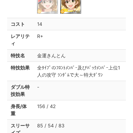
コスト
14
レアリテ
R+
ィ
特技名
金運きんとん
特技効果
全ﾀｲﾌﾟのﾌﾛﾝﾄﾒﾝﾊﾞｰ及びﾊﾞｯｸﾒﾝﾊﾞｰ上位1
人の攻守 ﾗﾝﾀﾞﾑで大～特大ﾀﾞｳﾝ
ダブル特
-
技効果
身長/体
156 / 42
重
スリーサ
85 / 54 / 83
イズ