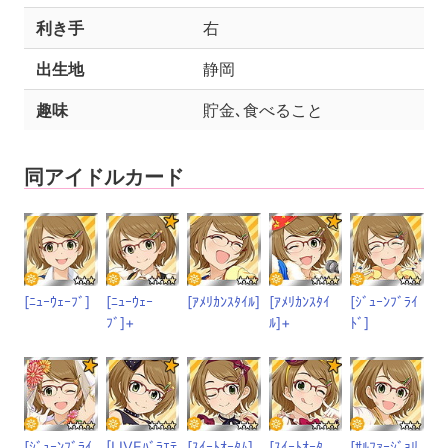
利き手
右
出生地
静岡
趣味
貯金､食べること
同アイドルカード
[ﾆｭｰｳｪｰﾌﾞ]
[ﾆｭｰｳｪｰ
[ｱﾒﾘｶﾝｽﾀｲﾙ]
[ｱﾒﾘｶﾝｽﾀｲ
[ｼﾞｭｰﾝﾌﾞﾗｲ
ﾌﾞ]+
ﾙ]+
ﾄﾞ]
[ｼﾞｭｰﾝﾌﾞﾗｲ
[LIVEﾊﾞﾗｴﾃ
[ｽｲｰﾄｵｰﾀﾑ]
[ｽｲｰﾄｵｰﾀ
[ｻﾙﾌｧｰｼﾞｮﾘ