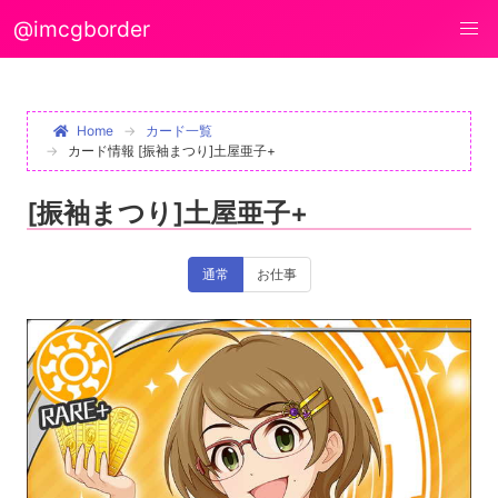
@imcgborder
Home
カード一覧
カード情報 [振袖まつり]土屋亜子+
[振袖まつり]土屋亜子+
通常
お仕事