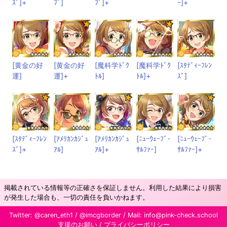
ｽﾞ]+
ﾌﾞ]
ﾌﾞ]+
ｰ]+
[黄金の好
[黄金の好
[魔科学ﾄﾞｸ
[魔科学ﾄﾞｸ
[ｽﾀﾃﾞｨｰﾌﾚﾝ
運]
運]+
ﾄﾙ]
ﾄﾙ]+
ｽﾞ]
[ｽﾀﾃﾞｨｰﾌﾚﾝ
[ｱﾒﾘｶﾝｶｼﾞｭ
[ｱﾒﾘｶﾝｶｼﾞｭ
[ﾆｭｰｳｪｰﾌﾞ･
[ﾆｭｰｳｪｰﾌﾞ･
ｽﾞ]+
ｱﾙ]
ｱﾙ]+
ｻﾙﾌｧｰ]
ｻﾙﾌｧｰ]+
掲載されている情報等の正確さを保証しません。利用した結果により損害
が発生した場合も、一切の責任を負いかねます。
Twitter:
@caren_eth1
/
@imcgborder
/ Mail:
info@pink-check.school
支援のお願い
/
プライバシーポリシー