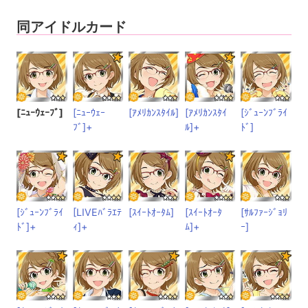
同アイドルカード
[ﾆｭｰｳｪｰﾌﾞ]
[ﾆｭｰｳｪｰ
[ｱﾒﾘｶﾝｽﾀｲﾙ]
[ｱﾒﾘｶﾝｽﾀｲ
[ｼﾞｭｰﾝﾌﾞﾗｲ
ﾌﾞ]+
ﾙ]+
ﾄﾞ]
[ｼﾞｭｰﾝﾌﾞﾗｲ
[LIVEﾊﾞﾗｴﾃ
[ｽｲｰﾄｵｰﾀﾑ]
[ｽｲｰﾄｵｰﾀ
[ｻﾙﾌｧｰｼﾞｮﾘ
ﾄﾞ]+
ｨ]+
ﾑ]+
ｰ]