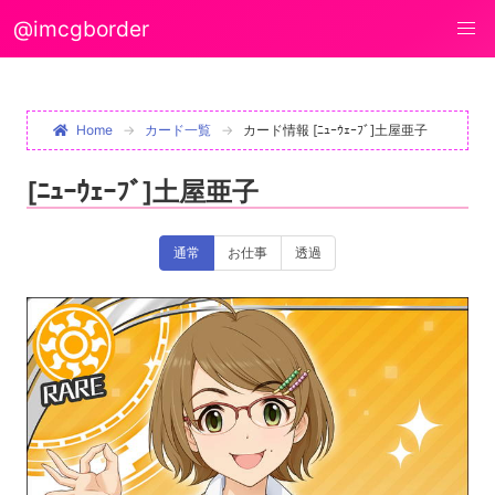
@imcgborder
Home
カード一覧
カード情報 [ﾆｭｰｳｪｰﾌﾞ]土屋亜子
[ﾆｭｰｳｪｰﾌﾞ]土屋亜子
通常
お仕事
透過