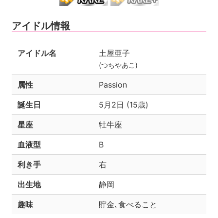
アイドル情報
アイドル名
土屋亜子
(つちやあこ)
属性
Passion
誕生日
5月2日 (15歳)
星座
牡牛座
血液型
B
利き手
右
出生地
静岡
趣味
貯金､食べること