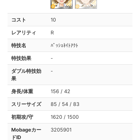
コスト
10
レアリティ
R
特技名
ﾊﾟｯｼｮﾈｲﾄｱｸﾄ
特技効果
-
ダブル特技効
-
果
身長/体重
156 / 42
スリーサイズ
85 / 54 / 83
初期攻/守
1620 / 1500
Mobageカー
3205901
ドID