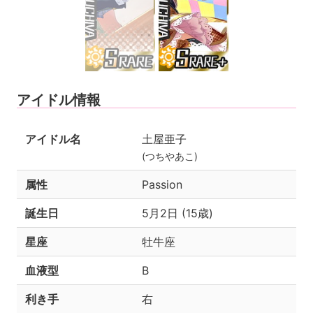
アイドル情報
アイドル名
土屋亜子
(つちやあこ)
属性
Passion
誕生日
5月2日 (15歳)
星座
牡牛座
血液型
B
利き手
右