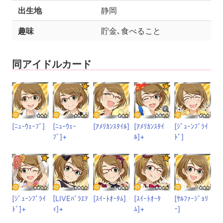
出生地
静岡
趣味
貯金､食べること
同アイドルカード
[ﾆｭｰｳｪｰﾌﾞ]
[ﾆｭｰｳｪｰ
[ｱﾒﾘｶﾝｽﾀｲﾙ]
[ｱﾒﾘｶﾝｽﾀｲ
[ｼﾞｭｰﾝﾌﾞﾗｲ
ﾌﾞ]+
ﾙ]+
ﾄﾞ]
[ｼﾞｭｰﾝﾌﾞﾗｲ
[LIVEﾊﾞﾗｴﾃ
[ｽｲｰﾄｵｰﾀﾑ]
[ｽｲｰﾄｵｰﾀ
[ｻﾙﾌｧｰｼﾞｮﾘ
ﾄﾞ]+
ｨ]+
ﾑ]+
ｰ]