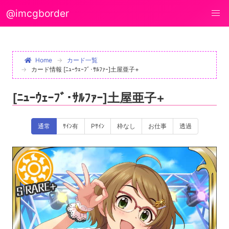
@imcgborder
Home
カード一覧
カード情報 [ﾆｭｰｳｪｰﾌﾞ･ｻﾙﾌｧｰ]土屋亜子+
[ﾆｭｰｳｪｰﾌﾞ･ｻﾙﾌｧｰ]土屋亜子+
通常
ｻｲﾝ有
Pｻｲﾝ
枠なし
お仕事
透過