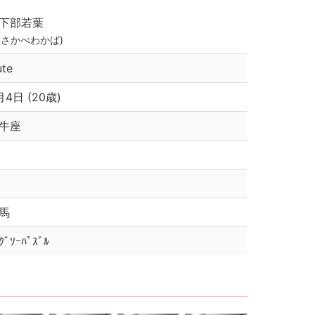
下部若葉
くさかべわかば)
ute
月4日 (20歳)
牛座
馬
ｸﾞｿｰﾊﾟｽﾞﾙ