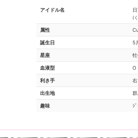
アイドル名
日
(
属性
C
誕生日
5
星座
牡
血液型
O
利き手
右
出生地
群
趣味
ｼﾞ