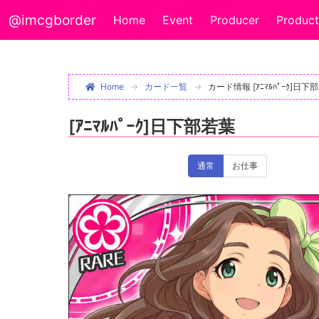
@imcgborder
Home
Event
Producer
Product
Home
カード一覧
カード情報 [ｱﾆﾏﾙﾊﾟｰｸ]日下
[ｱﾆﾏﾙﾊﾟｰｸ]日下部若葉
通常
お仕事