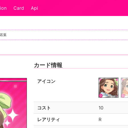
ion
Card
Api
部若葉
カード情報
アイコン
コスト
10
レアリティ
R