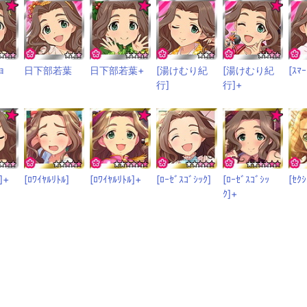
ｮ
日下部若葉
日下部若葉+
[湯けむり紀
[湯けむり紀
[ｽﾏｰ
行]
行]+
]+
[ﾛﾜｲﾔﾙﾘﾄﾙ]
[ﾛﾜｲﾔﾙﾘﾄﾙ]+
[ﾛｰｾﾞｽｺﾞｼｯｸ]
[ﾛｰｾﾞｽｺﾞｼｯ
[ｾｸ
ｸ]+