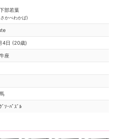
下部若葉
くさかべわかば)
ute
月4日 (20歳)
牛座
馬
ｸﾞｿｰﾊﾟｽﾞﾙ