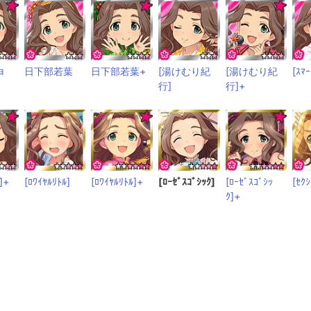
ｮ
日下部若葉
日下部若葉+
[湯けむり紀
[湯けむり紀
[ｽﾏｰ
行]
行]+
]+
[ﾛﾜｲﾔﾙﾘﾄﾙ]
[ﾛﾜｲﾔﾙﾘﾄﾙ]+
[ﾛｰｾﾞｽｺﾞｼｯｸ]
[ﾛｰｾﾞｽｺﾞｼｯ
[ｾｸ
ｸ]+