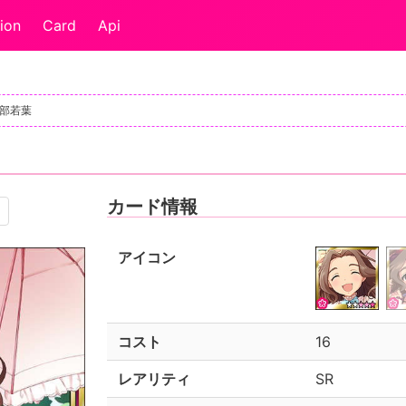
ion
Card
Api
日下部若葉
カード情報
アイコン
コスト
16
レアリティ
SR