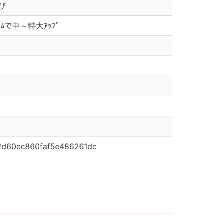
び
ﾀﾞﾑで中～特大ｱｯﾌﾟ
2d60ec860faf5e486261dc