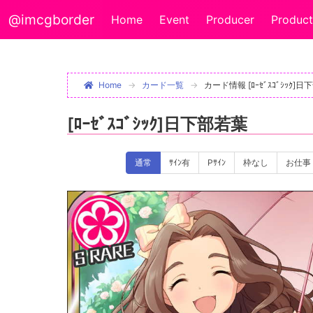
@imcgborder
Home
Event
Producer
Product
Home
カード一覧
カード情報 [ﾛｰｾﾞｽｺﾞｼｯｸ]
[ﾛｰｾﾞｽｺﾞｼｯｸ]日下部若葉
通常
ｻｲﾝ有
Pｻｲﾝ
枠なし
お仕事