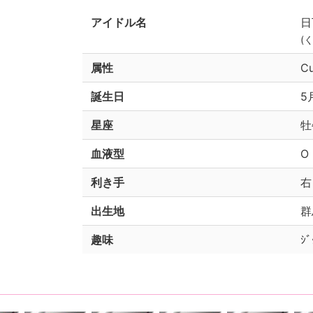
アイドル名
日
(
属性
C
誕生日
5
星座
牡
血液型
O
利き手
右
出生地
群
趣味
ｼﾞ