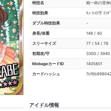
特技名
精一杯の背伸
特技効果
ｷｭｰﾄの守 ﾗﾝ
ダブル特技効果
-
身長/体重
148 / 40
スリーサイズ
77 / 54 / 78
初期攻/守
3300 / 3940
MobageカードID
1405801
カードハッシュ
7cf6b99804
アイドル情報