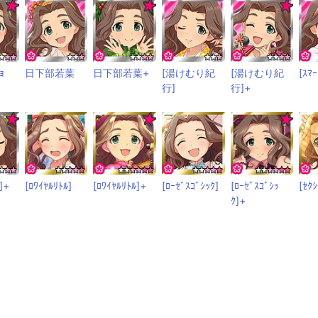
ｮ
日下部若葉
日下部若葉+
[湯けむり紀
[湯けむり紀
[ｽﾏｰ
行]
行]+
]+
[ﾛﾜｲﾔﾙﾘﾄﾙ]
[ﾛﾜｲﾔﾙﾘﾄﾙ]+
[ﾛｰｾﾞｽｺﾞｼｯｸ]
[ﾛｰｾﾞｽｺﾞｼｯ
[ｾｸ
ｸ]+