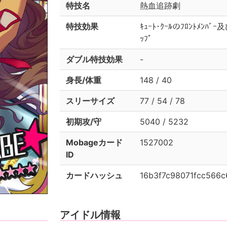
特技名
熱血追跡劇
特技効果
ｷｭｰﾄ･ｸｰﾙのﾌﾛﾝﾄﾒﾝﾊ
ｯﾌﾟ
ダブル特技効果
-
身長/体重
148 / 40
スリーサイズ
77 / 54 / 78
初期攻/守
5040 / 5232
Mobageカード
1527002
ID
カードハッシュ
16b3f7c98071fcc566
アイドル情報