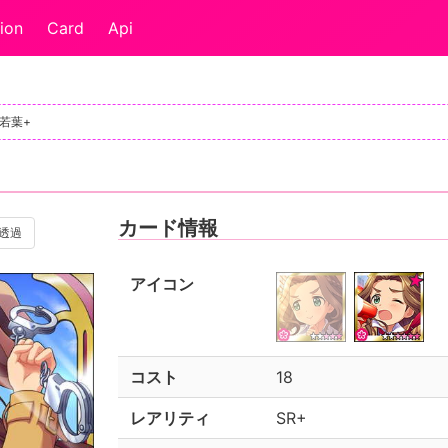
ion
Card
Api
部若葉+
カード情報
透過
アイコン
コスト
18
レアリティ
SR+