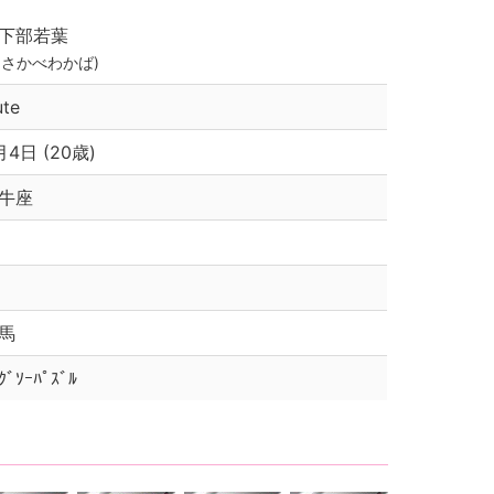
下部若葉
くさかべわかば)
ute
月4日 (20歳)
牛座
馬
ｸﾞｿｰﾊﾟｽﾞﾙ