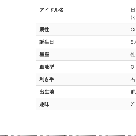
アイドル名
日
(
属性
C
誕生日
5
星座
牡
血液型
O
利き手
右
出生地
群
趣味
ｼﾞ