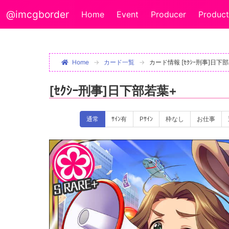
@imcgborder
Home
Event
Producer
Product
Home
カード一覧
カード情報 [ｾｸｼｰ刑事]日下
[ｾｸｼｰ刑事]日下部若葉+
通常
ｻｲﾝ有
Pｻｲﾝ
枠なし
お仕事