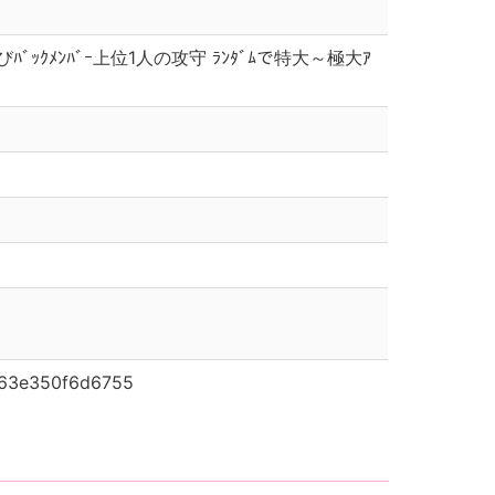
ﾞｰ及びﾊﾞｯｸﾒﾝﾊﾞｰ上位1人の攻守 ﾗﾝﾀﾞﾑで特大～極大ｱ
c63e350f6d6755