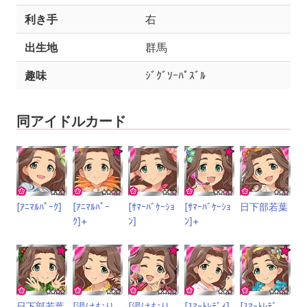
利き手
右
出生地
群馬
趣味
ｼﾞｸﾞｿｰﾊﾟｽﾞﾙ
同アイドルカード
[ｱﾆﾏﾙﾊﾟｰｸ]
[ｱﾆﾏﾙﾊﾟｰ
[ｻﾏｰﾊﾞｹｰｼｮ
[ｻﾏｰﾊﾞｹｰｼｮ
日下部若葉
ｸ]+
ﾝ]
ﾝ]+
日下部若葉
[湯けむり
[湯けむり
[ｽﾏｰﾄﾚﾃﾞｨ]
[ｽﾏｰﾄﾚﾃﾞ