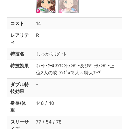
コスト
14
レアリテ
R
ィ
特技名
しっかりｻﾎﾟｰﾄ
特技効果
ｷｭｰﾄ･ｸｰﾙのﾌﾛﾝﾄﾒﾝﾊﾞｰ及びﾊﾞｯｸﾒﾝﾊﾞｰ上
位2人の攻 ﾗﾝﾀﾞﾑで大～特大ｱｯﾌﾟ
ダブル特
-
技効果
身長/体
148 / 40
重
スリーサ
77 / 54 / 78
イズ