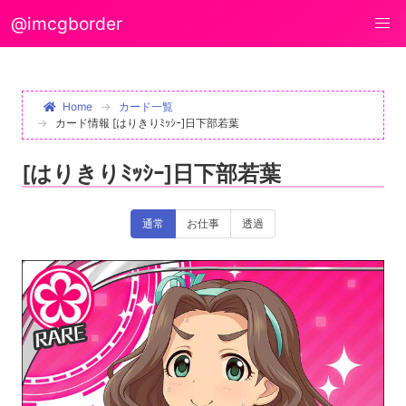
@imcgborder
Home
カード一覧
カード情報 [はりきりﾐｯｼｰ]日下部若葉
[はりきりﾐｯｼｰ]日下部若葉
通常
お仕事
透過