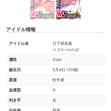
アイドル情報
アイドル名
日下部若葉
(くさかべわかば)
属性
Cute
誕生日
5月4日 (20歳)
星座
牡牛座
血液型
O
利き手
右
出生地
群馬