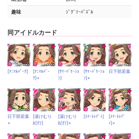
趣味
ｼﾞｸﾞｿｰﾊﾟｽﾞﾙ
同アイドルカード
[ｱﾆﾏﾙﾊﾟｰｸ]
[ｱﾆﾏﾙﾊﾟｰ
[ｻﾏｰﾊﾞｹｰｼｮ
[ｻﾏｰﾊﾞｹｰｼｮ
日下部若葉
ｸ]+
ﾝ]
ﾝ]+
日下部若葉
[湯けむり
[湯けむり
[ｽﾏｰﾄﾚﾃﾞｨ]
[ｽﾏｰﾄﾚﾃﾞ
+
紀行]
紀行]+
ｨ]+