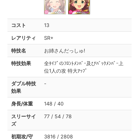
コスト
13
レアリティ
SR+
特技名
お姉さんだっしゅ!
特技効果
全ﾀｲﾌﾟのﾌﾛﾝﾄﾒﾝﾊﾞｰ及びﾊﾞｯｸﾒﾝﾊﾞｰ上
位1人の攻 特大ｱｯﾌﾟ
ダブル特技
-
効果
身長/体重
148 / 40
スリーサイ
77 / 54 / 78
ズ
初期攻/守
3816 / 2808