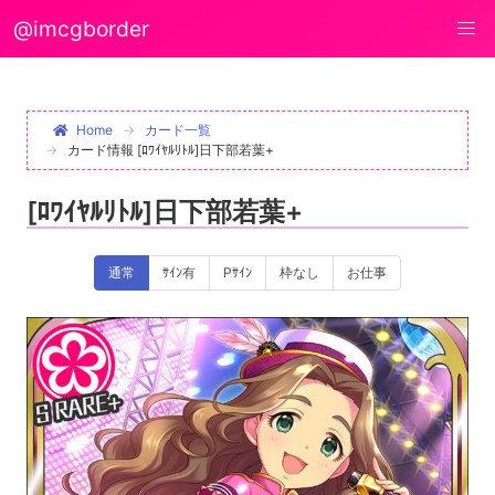
@imcgborder
Home
カード一覧
カード情報 [ﾛﾜｲﾔﾙﾘﾄﾙ]日下部若葉+
[ﾛﾜｲﾔﾙﾘﾄﾙ]日下部若葉+
通常
ｻｲﾝ有
Pｻｲﾝ
枠なし
お仕事