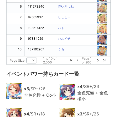
6
111273240
赤いきつね
7
67665937
ししょー
8
108615122
ハト
9
97834259
ハルイチ
10
137192967
くろ
1
to
10
of
Page
1
Page Size:
2,000
of
200
イベントパワー持ちカード一覧
x4
/SR+/26
x5
/SR+/26
全色究極 + 全色
全色究極 + Co小
極小
x4
/SR+/18
x3
/SR+/26