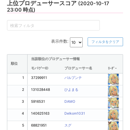
上位プロデューサースコア
(2020-10-17
23:00 時点)
表示件数:
フィルタをクリア
当該順位のプロデューサー情報
順位
モバゲーID
プロデューサー名
ﾘｰﾀﾞｰ
1
37299911
パルプンテ
2
131028448
ひよまる
3
5916531
DAMO
4
140625163
Delkom1031
5
68821951
スグ