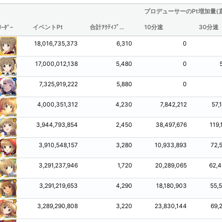
プロデューサーのPt増加量(
イベントPt
合計ｱｸﾃｨﾌﾞ時間(分/観測されたものからの推定値)
10分速
30分速
ﾘｰﾀﾞｰ
18,016,735,373
6,310
0
17,000,012,138
5,480
0
7,325,919,222
5,880
0
4,000,351,312
4,230
7,842,212
57,
3,944,793,854
2,450
38,497,676
119,
3,910,548,157
3,280
10,933,893
72,
3,291,237,946
1,720
20,289,065
62,4
3,291,219,653
4,290
18,180,903
55,
3,289,290,808
3,220
23,830,144
69,