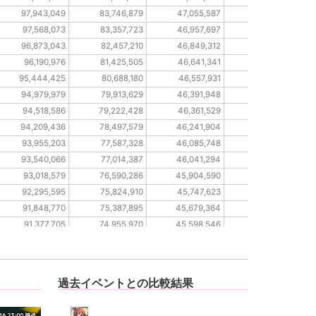
97,943,049
83,746,879
47,055,587
37,979,989
97,568,073
83,357,723
46,957,697
37,861,415
96,873,043
82,457,210
46,849,312
37,746,951
96,190,976
81,425,505
46,641,341
37,559,865
95,444,425
80,688,180
46,557,931
37,500,444
94,979,979
79,913,629
46,391,948
37,424,970
94,518,586
79,222,428
46,361,529
37,349,325
94,209,436
78,497,579
46,241,904
37,266,226
93,955,203
77,587,328
46,085,748
37,217,188
93,540,066
77,014,387
46,041,294
37,100,534
93,018,579
76,590,286
45,904,590
37,032,789
92,295,595
75,824,910
45,747,623
36,968,277
91,848,770
75,387,895
45,679,364
36,899,426
91,377,705
74,955,970
45,598,546
36,816,115
91,018,278
74,359,282
45,499,820
36,754,018
過去イベントとの比較結果