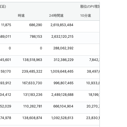
直近)
順位のPt増加量(直近)
時速
24時間速
10分速
30分速
11,875
686,290
2,619,853,484
0
589,011
786,153
2,632,120,215
0
58
0
0
288,062,392
0
145,601
138,518,963
312,386,229
7,842,212
57,1
159,170
239,485,322
1,009,648,465
38,497,676
106,83
593,912
167,633,730
996,807,465
10,933,893
84,91
34,412
131,183,236
2,489,128,688
18,199,196
55,57
552,029
110,262,781
666,104,904
20,270,772
62,4
274,978
138,608,874
1,092,528,613
23,830,144
69,27