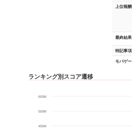
上位報酬
最終結果
特記事項
モバゲー
ランキング別スコア遷移
600M
500M
400M