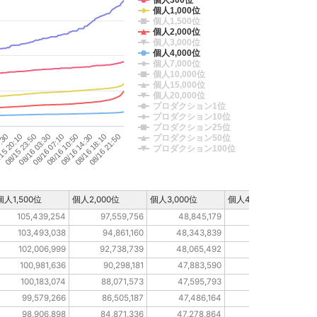
個人300位
個人1,000位
個人1,500位
個人2,000位
個人3,000位
個人4,000位
個人7,000位
個人10,000位
個人15,000位
個人20,000位
プロダクション1位
プロダクション10位
プロダクション25位
08/16 07:10
08/16 18:10
15 20:10
08/16 21:50
08/16 10:50
08/15 23:50
08/16 14:30
08/16 03:30
6:30
プロダクション50位
プロダクション100位
個人1,500位
個人2,000位
個人3,000位
個人4,000位
個
105,439,254
97,559,756
48,845,179
39,803,763
103,493,038
94,861,160
48,343,839
39,189,222
102,006,999
92,738,739
48,065,492
38,933,005
100,981,636
90,298,181
47,883,590
38,724,977
100,183,074
88,071,573
47,595,793
38,432,783
99,579,266
86,505,187
47,486,164
38,294,556
98,906,898
84,871,336
47,278,864
38,122,961