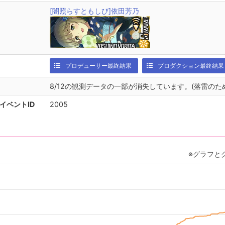
[闇照らすともしび]依田芳乃
プロデューサー最終結果
プロダクション最終結果
8/12の観測データの一部が消失しています。(落雷のた
イベントID
2005
※グラフと