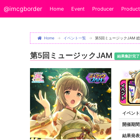
@imcgborder
Home
Event
Producer
Product
Home
イベント一覧
第5回ミュージックJAM 
第5回ミュージックJAM
結果集計完了
イベント
開催期間
結果発表