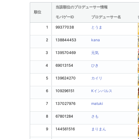
当該順位のプロデューサー情報
順位
モバゲーID
プロデューサー名
1
99377038
とうま
2
138844453
kana
3
139570469
元気
4
69013154
ひき
5
139624270
カイリ
6
109296151
Kインパルス
7
137027976
matuki
8
67801284
さも
9
144561516
まりまん