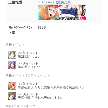
上位報酬
[ﾌﾞﾚｲﾝ☆ｽﾀｰ]池袋晶葉
モバゲーイベン
1926
トID
前後イベント
<< 前イベント
第28回ぷちコレ
>> 次イベント
第41回アイロワ
前後イベント (ツアーカーニバル)
<< 前イベント
奇跡公演 ふたりは無敵☆未来を描く魔法のペン
>> 次イベント
天冥公演 手折れぬ天使に祝福を
総合/中間ランキング