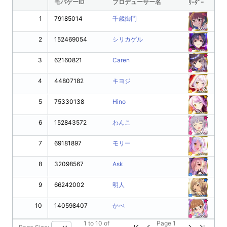
モバゲーID
プロデューサー名
ﾘｰﾀﾞｰ
1
79185014
千歳御門
2
152469054
シリカゲル
3
62160821
Caren
4
44807182
キヨジ
5
75330138
Hino
6
152843572
わんこ
7
69181897
モリー
8
32098567
Ask
9
66242002
明人
10
140598407
かべ
1
to
10
of
Page
1