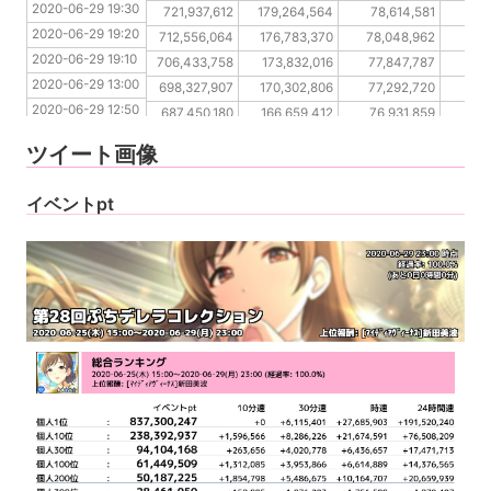
2020-06-29 19:30
2020-06-29 19:20
721,937,612
179,264,564
78,614,581
48
2020-06-29 19:20
2020-06-29 19:10
712,556,064
176,783,370
78,048,962
48
2020-06-29 19:10
2020-06-29 13:00
706,433,758
173,832,016
77,847,787
48
2020-06-29 13:00
2020-06-29 12:50
698,327,907
170,302,806
77,292,720
47
2020-06-29 12:50
2020-06-29 12:40
687,450,180
166,659,412
76,931,859
47
2020-06-29 12:40
2020-06-29 12:30
676,446,342
162,745,325
76,931,859
47
ツイート画像
2020-06-29 12:30
2020-06-29 12:20
665,227,127
162,249,780
76,874,890
47
2020-06-29 12:20
イベントpt