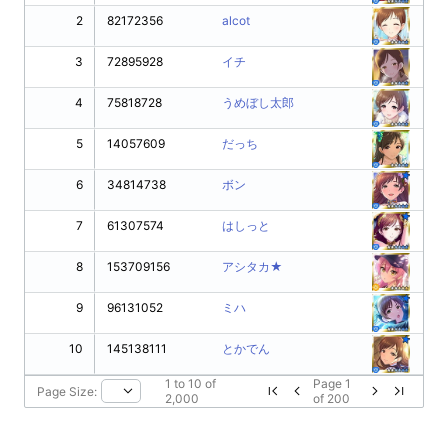
2
82172356
alcot
3
72895928
イチ
4
75818728
うめぼし太郎
5
14057609
だっち
6
34814738
ボン
7
61307574
はしっと
8
153709156
アシタカ★
9
96131052
ミハ
10
145138111
とかでん
1
to
10
of
Page
1
Page Size:
2,000
of
200