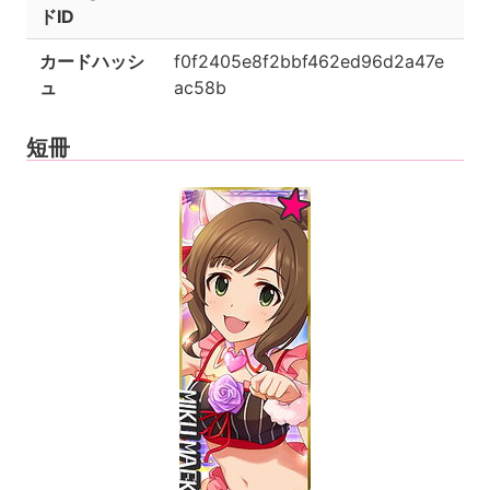
ドID
カードハッシ
f0f2405e8f2bbf462ed96d2a47e
ュ
ac58b
短冊