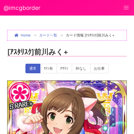
@imcgborder
Home
カード一覧
カード情報 [ｱｽﾀﾘｽｸ]前川みく+
[ｱｽﾀﾘｽｸ]前川みく+
通常
ｻｲﾝ有
Pｻｲﾝ
枠なし
お仕事