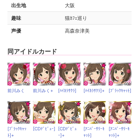
出生地
大阪
趣味
猫ｶﾌｪ巡り
声優
高森奈津美
同アイドルカード
前川みく
前川みく+
[ﾊｲｶﾗｻｸﾗ]
[ﾊｲｶﾗｻｸﾗ]+
[ﾌﾞﾗｯｸｷｬｯﾄ]
[ﾌﾞﾗｯｸｷｬｯ
[CDﾃﾞﾋﾞｭｰ]
[CDﾃﾞﾋﾞｭ
[ｱﾆﾊﾞｰｻﾘｰｷ
[ｱﾆﾊﾞｰｻﾘｰｷ
ﾄ]+
ｰ]+
ｬｯﾄ]
ｬｯﾄ]+