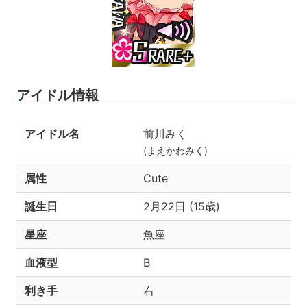
アイドル情報
アイドル名
前川みく
(まえかわみく)
属性
Cute
誕生日
2月22日 (15歳)
星座
魚座
血液型
B
利き手
右