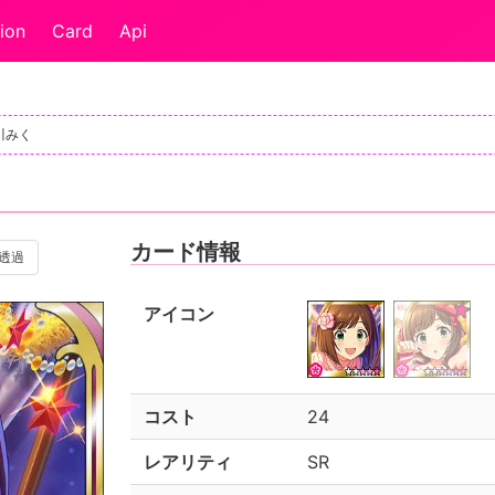
ion
Card
Api
前川みく
カード情報
透過
アイコン
コスト
24
レアリティ
SR