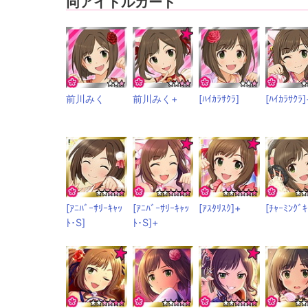
同アイドルカード
前川みく
前川みく+
[ﾊｲｶﾗｻｸﾗ]
[ﾊｲｶﾗｻｸﾗ]
[ｱﾆﾊﾞｰｻﾘｰｷｬｯ
[ｱﾆﾊﾞｰｻﾘｰｷｬｯ
[ｱｽﾀﾘｽｸ]+
[ﾁｬｰﾐﾝｸﾞｷ
ﾄ･S]
ﾄ･S]+