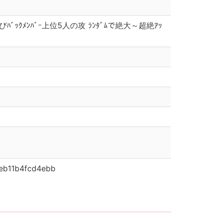
ﾞｰ及びﾊﾞｯｸﾒﾝﾊﾞｰ上位5人の攻 ﾗﾝﾀﾞﾑで絶大～超絶ｱｯ
eb11b4fcd4ebb