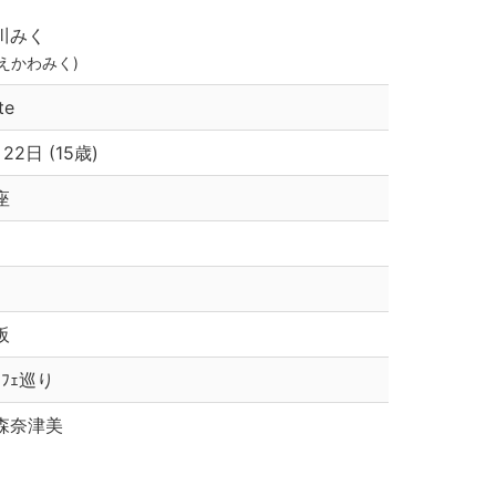
川みく
まえかわみく)
te
22日 (15歳)
座
阪
ｶﾌｪ巡り
森奈津美