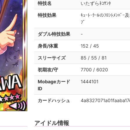
特技名
いたずらﾈｺｻﾝﾀ
特技効果
ｷｭｰﾄ･ｸｰﾙのﾌﾛﾝﾄﾒﾝﾊ
ﾌﾟ
ダブル特技効果
-
身長/体重
152 / 45
スリーサイズ
85 / 55 / 81
初期攻/守
7700 / 6020
Mobageカード
1444101
ID
カードハッシュ
4a8327071a01faaba17
アイドル情報