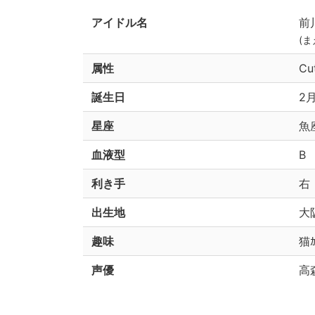
アイドル名
前
(
属性
Cu
誕生日
2月
星座
魚
血液型
B
利き手
右
出生地
大
趣味
猫
声優
高