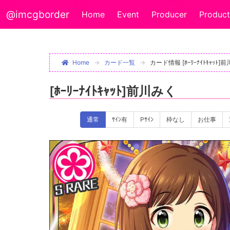
@imcgborder
Home
Event
Producer
Product
Home
カード一覧
カード情報 [ﾎｰﾘｰﾅｲﾄｷｬｯﾄ]
[ﾎｰﾘｰﾅｲﾄｷｬｯﾄ]前川みく
通常
ｻｲﾝ有
Pｻｲﾝ
枠なし
お仕事