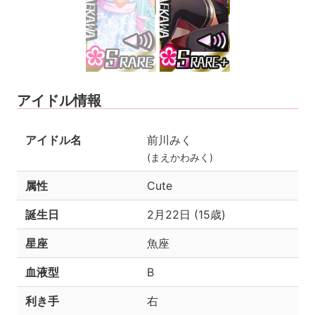
アイドル情報
アイドル名
前川みく
(まえかわみく)
属性
Cute
誕生日
2月22日 (15歳)
星座
魚座
血液型
B
利き手
右