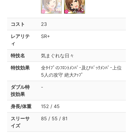
コスト
23
レアリテ
SR+
ィ
特技名
気まぐれな日々
特技効果
全ﾀｲﾌﾟのﾌﾛﾝﾄﾒﾝﾊﾞｰ及びﾊﾞｯｸﾒﾝﾊﾞｰ上位
5人の攻守 絶大ｱｯﾌﾟ
ダブル特
-
技効果
身長/体重
152 / 45
スリーサ
85 / 55 / 81
イズ