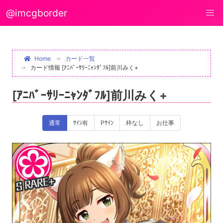
@imcgborder
Home
カード一覧
カード情報 [ｱﾆﾊﾞｰｻﾘｰﾆｬﾝﾀﾞﾌﾙ]前川みく+
[ｱﾆﾊﾞｰｻﾘｰﾆｬﾝﾀﾞﾌﾙ]前川みく+
通常
ｻｲﾝ有
Pｻｲﾝ
枠なし
お仕事