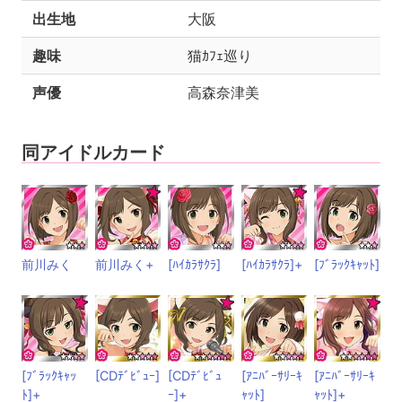
出生地
大阪
趣味
猫ｶﾌｪ巡り
声優
高森奈津美
同アイドルカード
前川みく
前川みく+
[ﾊｲｶﾗｻｸﾗ]
[ﾊｲｶﾗｻｸﾗ]+
[ﾌﾞﾗｯｸｷｬｯﾄ]
[ﾌﾞﾗｯｸｷｬｯ
[CDﾃﾞﾋﾞｭｰ]
[CDﾃﾞﾋﾞｭ
[ｱﾆﾊﾞｰｻﾘｰｷ
[ｱﾆﾊﾞｰｻﾘｰｷ
ﾄ]+
ｰ]+
ｬｯﾄ]
ｬｯﾄ]+