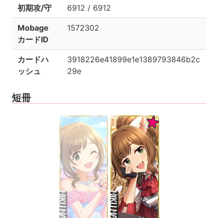
初期攻/守
6912 / 6912
Mobage
1572302
カードID
カードハ
3918226e41899e1e1389793846b2c
ッシュ
29e
短冊