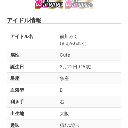
アイドル情報
アイドル名
前川みく
(まえかわみく)
属性
Cute
誕生日
2月22日 (15歳)
星座
魚座
血液型
B
利き手
右
出生地
大阪
趣味
猫ｶﾌｪ巡り