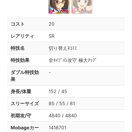
コスト
20
レアリティ
SR
特技名
切り替えﾈｺﾐﾐ
特技効果
全ﾀｲﾌﾟの攻守 極大ｱｯﾌﾟ
ダブル特技効
-
果
身長/体重
152 / 45
スリーサイズ
85 / 55 / 81
初期攻/守
4840 / 4840
Mobageカー
1418701