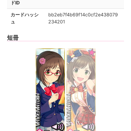
ドID
カードハッシ
bb2eb7f4b69f14c0cf2e438079
ュ
234201
短冊