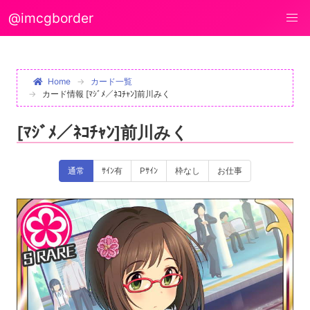
@imcgborder
Home
カード一覧
カード情報 [ﾏｼﾞﾒ／ﾈｺﾁｬﾝ]前川みく
[ﾏｼﾞﾒ／ﾈｺﾁｬﾝ]前川みく
通常
ｻｲﾝ有
Pｻｲﾝ
枠なし
お仕事