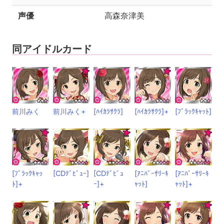
声優
高森奈津美
同アイドルカード
前川みく
前川みく+
[ﾊｲｶﾗｻｸﾗ]
[ﾊｲｶﾗｻｸﾗ]+
[ﾌﾞﾗｯｸｷｬｯﾄ]
[ﾌﾞﾗｯｸｷｬｯ
[CDﾃﾞﾋﾞｭｰ]
[CDﾃﾞﾋﾞｭ
[ｱﾆﾊﾞｰｻﾘｰｷ
[ｱﾆﾊﾞｰｻﾘｰｷ
ﾄ]+
ｰ]+
ｬｯﾄ]
ｬｯﾄ]+