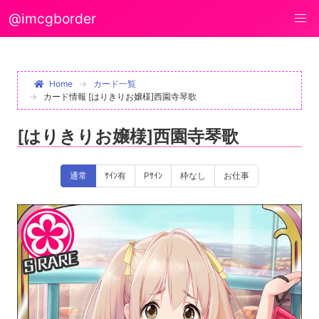
@imcgborder
Home
カード一覧
カード情報 [はりきりお嬢様]西園寺琴歌
[はりきりお嬢様]西園寺琴歌
通常
ｻｲﾝ有
Pｻｲﾝ
枠なし
お仕事