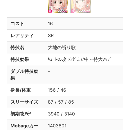
コスト
16
レアリティ
SR
特技名
大地の祈り歌
特技効果
ｷｭｰﾄの攻 ﾗﾝﾀﾞﾑで中～特大ｱｯﾌﾟ
ダブル特技効
-
果
身長/体重
156 / 46
スリーサイズ
87 / 57 / 85
初期攻/守
3940 / 3140
Mobageカー
1403801