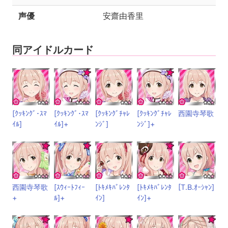
声優
安齋由香里
同アイドルカード
[ｸｯｷﾝｸﾞ･ｽﾏ
[ｸｯｷﾝｸﾞ･ｽﾏ
[ｸｯｷﾝｸﾞﾁｬﾚ
[ｸｯｷﾝｸﾞﾁｬﾚ
西園寺琴歌
ｲﾙ]
ｲﾙ]+
ﾝｼﾞ]
ﾝｼﾞ]+
西園寺琴歌
[ｽｳｨｰﾄﾌｨｰ
[ﾄｷﾒｷﾊﾞﾚﾝﾀ
[ﾄｷﾒｷﾊﾞﾚﾝﾀ
[T.B.ｵｰｼｬﾝ]
+
ﾙ]+
ｲﾝ]
ｲﾝ]+