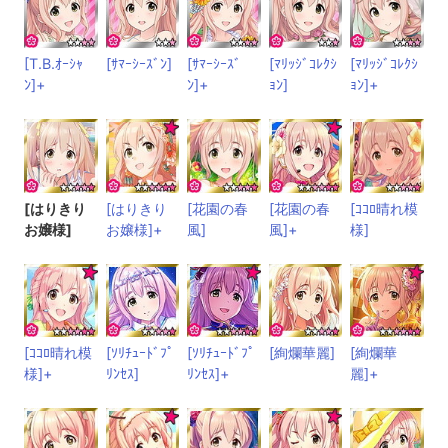
[T.B.ｵｰｼｬ
[ｻﾏｰｼｰｽﾞﾝ]
[ｻﾏｰｼｰｽﾞ
[ﾏﾘｯｼﾞｺﾚｸｼ
[ﾏﾘｯｼﾞｺﾚｸｼ
ﾝ]+
ﾝ]+
ｮﾝ]
ｮﾝ]+
[はりきり
[はりきり
[花園の春
[花園の春
[ｺｺﾛ晴れ模
お嬢様]
お嬢様]+
風]
風]+
様]
[ｺｺﾛ晴れ模
[ｿﾘﾁｭｰﾄﾞﾌﾟ
[ｿﾘﾁｭｰﾄﾞﾌﾟ
[絢爛華麗]
[絢爛華
様]+
ﾘﾝｾｽ]
ﾘﾝｾｽ]+
麗]+