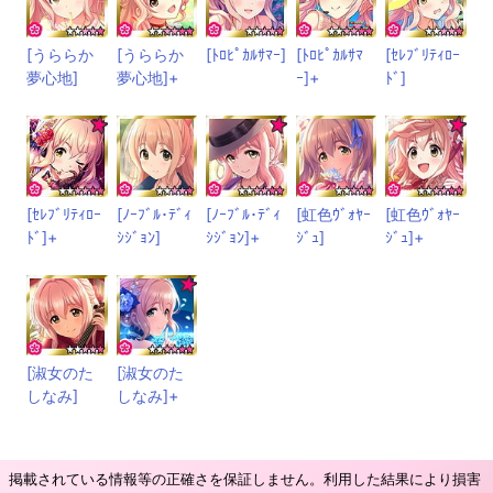
[うららか
[うららか
[ﾄﾛﾋﾟｶﾙｻﾏｰ]
[ﾄﾛﾋﾟｶﾙｻﾏ
[ｾﾚﾌﾞﾘﾃｨﾛｰ
夢心地]
夢心地]+
ｰ]+
ﾄﾞ]
[ｾﾚﾌﾞﾘﾃｨﾛｰ
[ﾉｰﾌﾞﾙ･ﾃﾞｨ
[ﾉｰﾌﾞﾙ･ﾃﾞｨ
[虹色ｳﾞｫﾔｰ
[虹色ｳﾞｫﾔｰ
ﾄﾞ]+
ｼｼﾞｮﾝ]
ｼｼﾞｮﾝ]+
ｼﾞｭ]
ｼﾞｭ]+
[淑女のた
[淑女のた
しなみ]
しなみ]+
掲載されている情報等の正確さを保証しません。利用した結果により損害