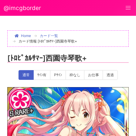
@imcgborder
Home
カード一覧
カード情報 [ﾄﾛﾋﾟｶﾙｻﾏｰ]西園寺琴歌+
[ﾄﾛﾋﾟｶﾙｻﾏｰ]西園寺琴歌+
通常
ｻｲﾝ有
Pｻｲﾝ
枠なし
お仕事
透過