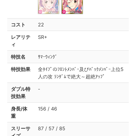
コスト
22
レアリテ
SR+
ィ
特技名
ｻﾏｰｳｨﾝｸﾞ
特技効果
全ﾀｲﾌﾟのﾌﾛﾝﾄﾒﾝﾊﾞｰ及びﾊﾞｯｸﾒﾝﾊﾞｰ上位5
人の攻 ﾗﾝﾀﾞﾑで絶大～超絶ｱｯﾌﾟ
ダブル特
-
技効果
身長/体
156 / 46
重
スリーサ
87 / 57 / 85
イズ