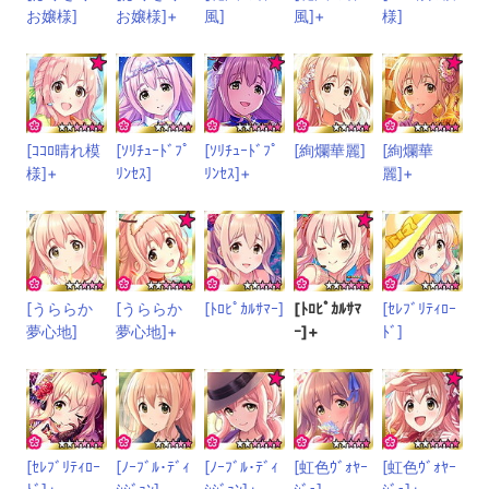
お嬢様]
お嬢様]+
風]
風]+
様]
[ｺｺﾛ晴れ模
[ｿﾘﾁｭｰﾄﾞﾌﾟ
[ｿﾘﾁｭｰﾄﾞﾌﾟ
[絢爛華麗]
[絢爛華
様]+
ﾘﾝｾｽ]
ﾘﾝｾｽ]+
麗]+
[うららか
[うららか
[ﾄﾛﾋﾟｶﾙｻﾏｰ]
[ﾄﾛﾋﾟｶﾙｻﾏ
[ｾﾚﾌﾞﾘﾃｨﾛｰ
夢心地]
夢心地]+
ｰ]+
ﾄﾞ]
[ｾﾚﾌﾞﾘﾃｨﾛｰ
[ﾉｰﾌﾞﾙ･ﾃﾞｨ
[ﾉｰﾌﾞﾙ･ﾃﾞｨ
[虹色ｳﾞｫﾔｰ
[虹色ｳﾞｫﾔｰ