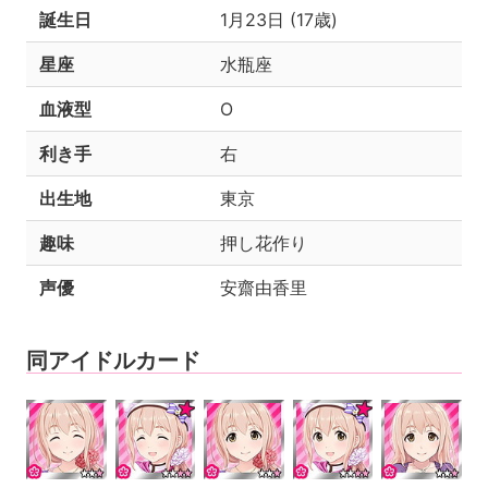
誕生日
1月23日 (17歳)
星座
水瓶座
血液型
O
利き手
右
出生地
東京
趣味
押し花作り
声優
安齋由香里
同アイドルカード