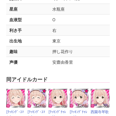
星座
水瓶座
血液型
O
利き手
右
出生地
東京
趣味
押し花作り
声優
安齋由香里
同アイドルカード
[ｸｯｷﾝｸﾞ･ｽﾏ
[ｸｯｷﾝｸﾞ･ｽﾏ
[ｸｯｷﾝｸﾞﾁｬﾚ
[ｸｯｷﾝｸﾞﾁｬﾚ
西園寺琴歌