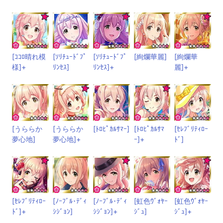
[ｺｺﾛ晴れ模
[ｿﾘﾁｭｰﾄﾞﾌﾟ
[ｿﾘﾁｭｰﾄﾞﾌﾟ
[絢爛華麗]
[絢爛華
様]+
ﾘﾝｾｽ]
ﾘﾝｾｽ]+
麗]+
[うららか
[うららか
[ﾄﾛﾋﾟｶﾙｻﾏｰ]
[ﾄﾛﾋﾟｶﾙｻﾏ
[ｾﾚﾌﾞﾘﾃｨﾛｰ
夢心地]
夢心地]+
ｰ]+
ﾄﾞ]
[ｾﾚﾌﾞﾘﾃｨﾛｰ
[ﾉｰﾌﾞﾙ･ﾃﾞｨ
[ﾉｰﾌﾞﾙ･ﾃﾞｨ
[虹色ｳﾞｫﾔｰ
[虹色ｳﾞｫﾔｰ
ﾄﾞ]+
ｼｼﾞｮﾝ]
ｼｼﾞｮﾝ]+
ｼﾞｭ]
ｼﾞｭ]+