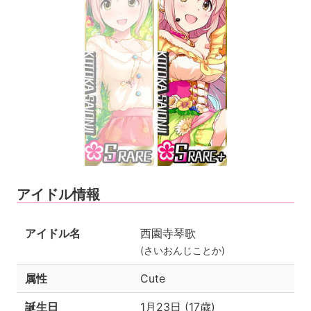
アイドル情報
アイドル名
西園寺琴歌
(さいおんじことか)
属性
Cute
誕生日
1月23日 (17歳)