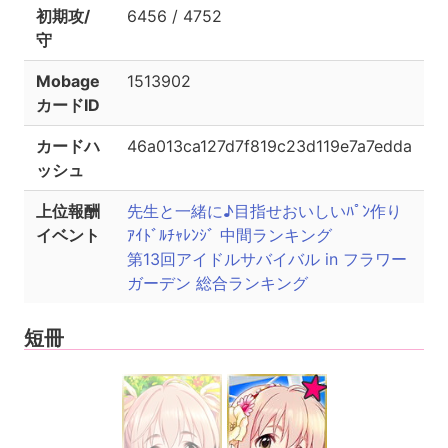
初期攻/
6456 / 4752
守
Mobage
1513902
カードID
カードハ
46a013ca127d7f819c23d119e7a7edda
ッシュ
上位報酬
先生と一緒に♪目指せおいしいﾊﾟﾝ作り
イベント
ｱｲﾄﾞﾙﾁｬﾚﾝｼﾞ 中間ランキング
第13回アイドルサバイバル in フラワー
ガーデン 総合ランキング
短冊