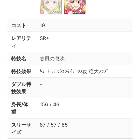
コスト
19
レアリテ
SR+
ィ
特技名
春風の息吹
特技効果
ｷｭｰﾄ･ﾊﾟｯｼｮﾝﾀｲﾌﾟの攻 絶大ｱｯﾌﾟ
ダブル特
-
技効果
身長/体
156 / 46
重
スリーサ
87 / 57 / 85
イズ