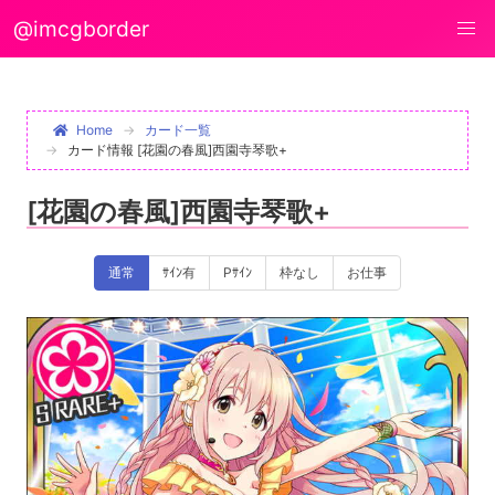
@imcgborder
Home
カード一覧
カード情報 [花園の春風]西園寺琴歌+
[花園の春風]西園寺琴歌+
通常
ｻｲﾝ有
Pｻｲﾝ
枠なし
お仕事