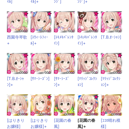
ｲﾙ]
ｲﾙ]+
ﾝｼﾞ]
ﾝｼﾞ]+
西園寺琴歌
[ｽｳｨｰﾄﾌｨｰ
[ﾄｷﾒｷﾊﾞﾚﾝﾀ
[ﾄｷﾒｷﾊﾞﾚﾝﾀ
[T.B.ｵｰｼｬﾝ]
+
ﾙ]+
ｲﾝ]
ｲﾝ]+
[T.B.ｵｰｼｬ
[ｻﾏｰｼｰｽﾞﾝ]
[ｻﾏｰｼｰｽﾞ
[ﾏﾘｯｼﾞｺﾚｸｼ
[ﾏﾘｯｼﾞｺﾚｸｼ
ﾝ]+
ﾝ]+
ｮﾝ]
ｮﾝ]+
[はりきり
[はりきり
[花園の春
[花園の春
[ｺｺﾛ晴れ模
お嬢様]
お嬢様]+
風]
風]+
様]