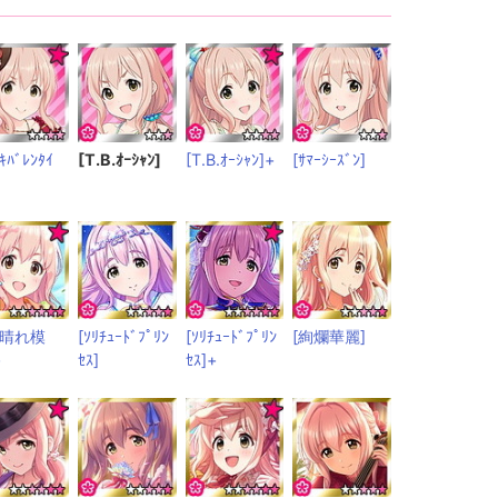
ﾒｷﾊﾞﾚﾝﾀｲ
[T.B.ｵｰｼｬﾝ]
[T.B.ｵｰｼｬﾝ]+
[ｻﾏｰｼｰｽﾞﾝ]
ｺﾛ晴れ模
[ｿﾘﾁｭｰﾄﾞﾌﾟﾘﾝ
[ｿﾘﾁｭｰﾄﾞﾌﾟﾘﾝ
[絢爛華麗]
+
ｾｽ]
ｾｽ]+