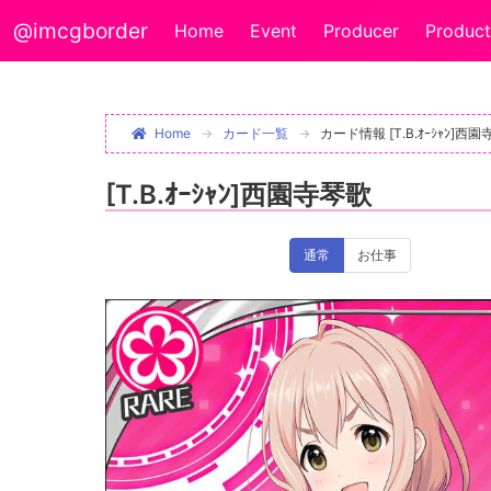
@imcgborder
Home
Event
Producer
Product
Home
カード一覧
カード情報 [T.B.ｵｰｼｬﾝ]西
[T.B.ｵｰｼｬﾝ]西園寺琴歌
通常
お仕事