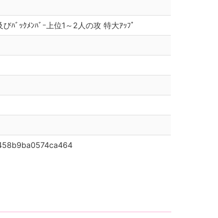
ｰ及びﾊﾞｯｸﾒﾝﾊﾞｰ上位1～2人の攻 特大ｱｯﾌﾟ
8458b9ba0574ca464