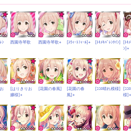
ﾚﾝ
西園寺琴歌
西園寺琴歌+
[ｽｳｨｰﾄﾌｨｰﾙ]+
[ﾄｷﾒｷﾊﾞﾚﾝﾀｲﾝ]
[ﾄｷ
ﾝ]+
りお
[はりきりお
[花園の春風]
[花園の春
[ｺｺﾛ晴れ模様]
[ｺ
嬢様]+
風]+
様]