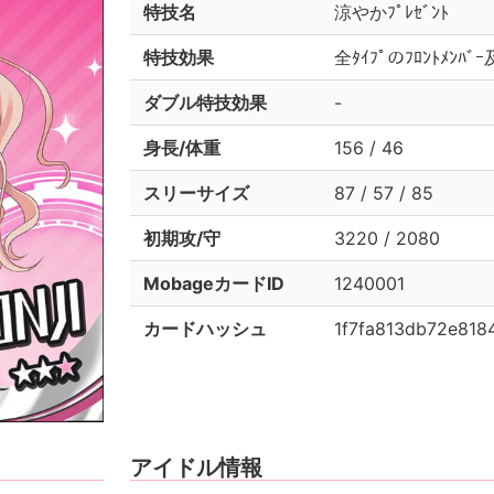
特技名
涼やかﾌﾟﾚｾﾞﾝﾄ
特技効果
全ﾀｲﾌﾟのﾌﾛﾝﾄﾒﾝﾊﾞ
ダブル特技効果
-
身長/体重
156 / 46
スリーサイズ
87 / 57 / 85
初期攻/守
3220 / 2080
MobageカードID
1240001
カードハッシュ
1f7fa813db72e81
アイドル情報