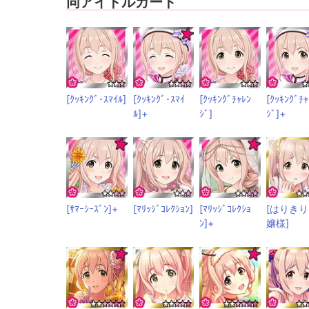
同アイドルカード
[ｸｯｷﾝｸﾞ･ｽﾏｲﾙ]
[ｸｯｷﾝｸﾞ･ｽﾏｲ
[ｸｯｷﾝｸﾞﾁｬﾚﾝ
[ｸｯｷﾝｸﾞﾁｬ
ﾙ]+
ｼﾞ]
ｼﾞ]+
[ｻﾏｰｼｰｽﾞﾝ]+
[ﾏﾘｯｼﾞｺﾚｸｼｮﾝ]
[ﾏﾘｯｼﾞｺﾚｸｼｮ
[はりき
ﾝ]+
嬢様]