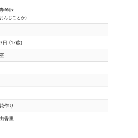
寺琴歌
いおんじことか)
e
3日 (17歳)
座
花作り
由香里