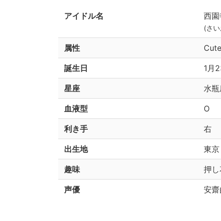
アイドル名
西園
(さ
属性
Cut
誕生日
1月2
星座
水瓶
血液型
O
利き手
右
出生地
東京
趣味
押し
声優
安齋