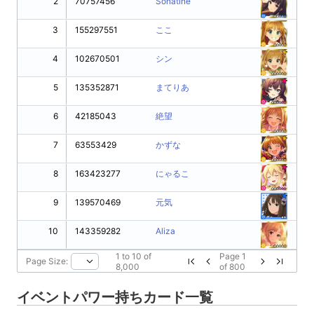
2
70757456
Sonatine
3
155297551
ここ
4
102670501
シン
5
135352871
まてりあ
6
42185043
絶望
7
63553429
かずな
8
163423277
にゃるこ
9
139570469
元気
10
143359282
Aliza
1
to
10
of
Page
1
Page Size:
8,000
of
800
イベントパワー持ちカード一覧