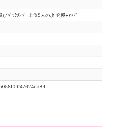
ﾞｰ及びﾊﾞｯｸﾒﾝﾊﾞｰ上位5人の攻 究極+ｱｯﾌﾟ
b058f0df47624cd89