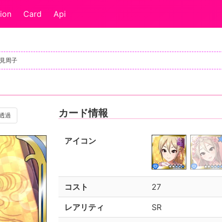
ion
Card
Api
塩見周子
カード情報
透過
アイコン
コスト
27
レアリティ
SR