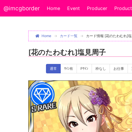
@imcgborder
Home
Event
Producer
Product
Home
カード一覧
カード情報 [花のたわむれ]
[花のたわむれ]塩見周子
通常
ｻｲﾝ有
Pｻｲﾝ
枠なし
お仕事