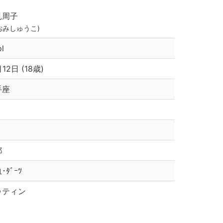
見周子
おみしゅうこ)
l
月12日 (18歳)
手座
都
･ﾀﾞｰﾂ
ゥティン