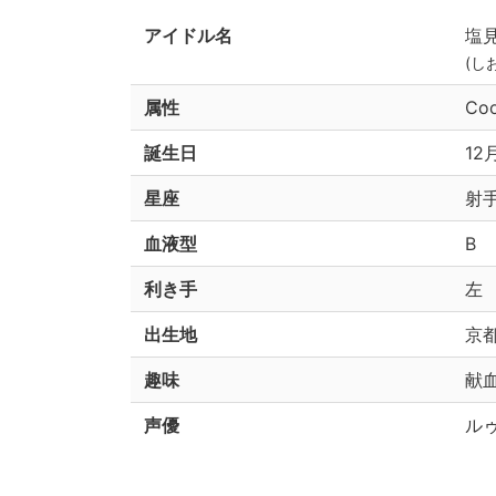
アイドル名
塩
(し
属性
Coo
誕生日
12
星座
射
血液型
B
利き手
左
出生地
京
趣味
献血
声優
ル