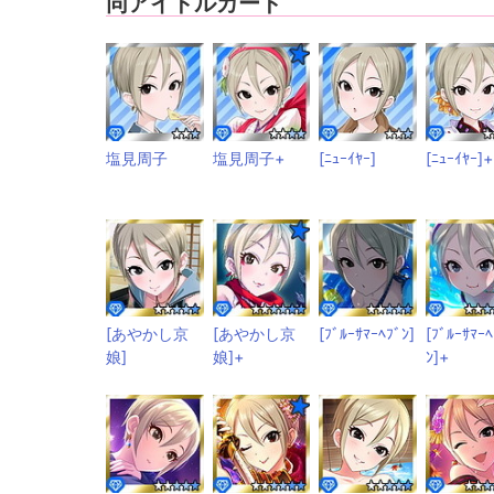
同アイドルカード
塩見周子
塩見周子+
[ﾆｭｰｲﾔｰ]
[ﾆｭｰｲﾔｰ]+
[あやかし京
[あやかし京
[ﾌﾞﾙｰｻﾏｰﾍﾌﾞﾝ]
[ﾌﾞﾙｰｻﾏｰﾍ
娘]
娘]+
ﾝ]+