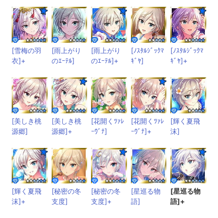
[雪梅の羽
[雨上がり
[雨上がり
[ﾉｽﾀﾙｼﾞｯｸﾏ
[ﾉｽﾀﾙｼﾞｯｸﾏ
衣]+
のｴｰﾃﾙ]
のｴｰﾃﾙ]+
ｷﾞﾔ]
ｷﾞﾔ]+
[美しき桃
[美しき桃
[花開くﾂｧﾚ
[花開くﾂｧﾚ
[輝く夏飛
源郷]
源郷]+
ｰｳﾞﾅ]
ｰｳﾞﾅ]+
沫]
[輝く夏飛
[秘密の冬
[秘密の冬
[星巡る物
[星巡る物
沫]+
支度]
支度]+
語]
語]+