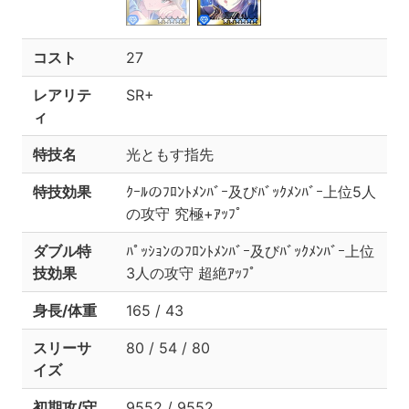
コスト
27
レアリテ
SR+
ィ
特技名
光ともす指先
特技効果
ｸｰﾙのﾌﾛﾝﾄﾒﾝﾊﾞｰ及びﾊﾞｯｸﾒﾝﾊﾞｰ上位5人
の攻守 究極+ｱｯﾌﾟ
ダブル特
ﾊﾟｯｼｮﾝのﾌﾛﾝﾄﾒﾝﾊﾞｰ及びﾊﾞｯｸﾒﾝﾊﾞｰ上位
技効果
3人の攻守 超絶ｱｯﾌﾟ
身長/体重
165 / 43
スリーサ
80 / 54 / 80
イズ
初期攻/守
9552 / 9552