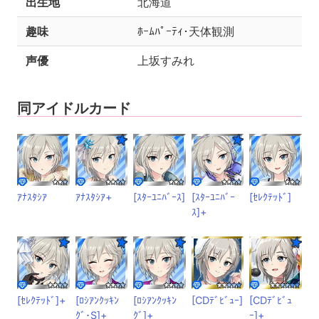
出生地
北海道
趣味
ﾎｰﾑﾊﾟｰﾃｨ･天体観測
声優
上坂すみれ
同アイドルカード
ｱﾅｽﾀｼｱ
ｱﾅｽﾀｼｱ+
[ｽﾀｰﾕﾆﾊﾞｰｽ]
[ｽﾀｰﾕﾆﾊﾞｰ
[ｾﾚｸﾃｯﾄﾞ]
ｽ]+
[ｾﾚｸﾃｯﾄﾞ]+
[ﾛｼｱﾝｸｯｷﾝ
[ﾛｼｱﾝｸｯｷﾝ
[CDﾃﾞﾋﾞｭｰ]
[CDﾃﾞﾋﾞｭ
ｸﾞ･S]+
ｸﾞ]+
ｰ]+