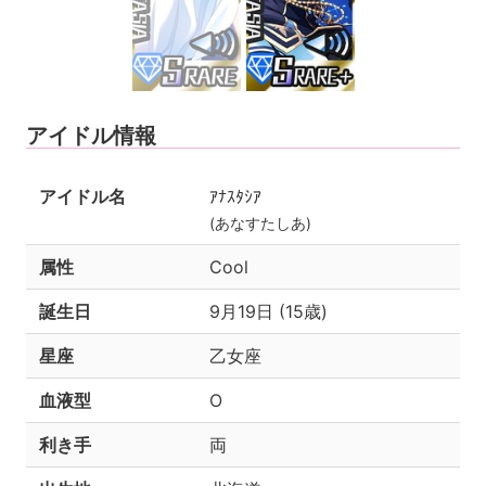
アイドル情報
アイドル名
ｱﾅｽﾀｼｱ
(あなすたしあ)
属性
Cool
誕生日
9月19日 (15歳)
星座
乙女座
血液型
O
利き手
両