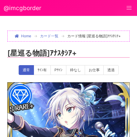
@imcgborder
Home
カード一覧
カード情報 [星巡る物語]ｱﾅｽﾀｼｱ+
[星巡る物語]ｱﾅｽﾀｼｱ+
通常
ｻｲﾝ有
Pｻｲﾝ
枠なし
お仕事
透過