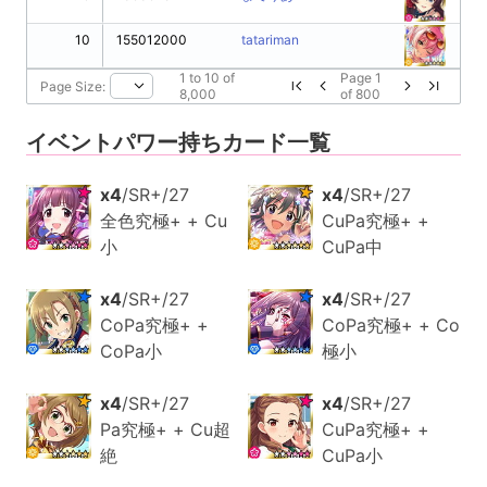
10
155012000
tatariman
1
to
10
of
Page
1
Page Size:
8,000
of
800
イベントパワー持ちカード一覧
x4
/SR+/27
x4
/SR+/27
全色究極+ + Cu
CuPa究極+ +
小
CuPa中
x4
/SR+/27
x4
/SR+/27
CoPa究極+ +
CoPa究極+ + Co
CoPa小
極小
x4
/SR+/27
x4
/SR+/27
Pa究極+ + Cu超
CuPa究極+ +
絶
CuPa小