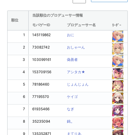
当該順位のプロデューサー情報
順位
モバゲーID
プロデューサー名
ﾘｰﾀﾞｰ
1
145119862
おに
2
73082742
おしゃーん
3
103099161
偽善者
4
153709156
アシタカ★
5
78186460
じょんじょん
6
77195570
ケイゴ
7
61935466
なぎ
8
35235094
錦_
9
135352871
まてりあ