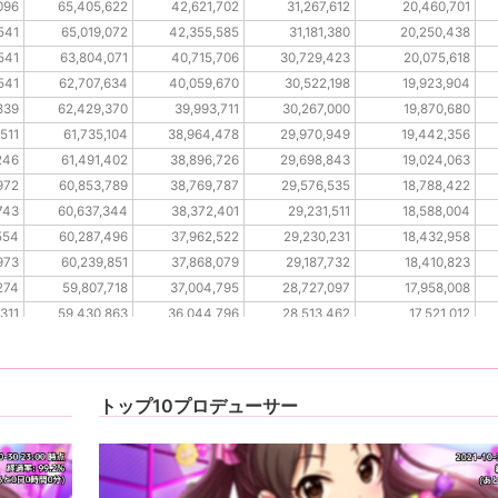
096
65,405,622
42,621,702
31,267,612
20,460,701
541
65,019,072
42,355,585
31,181,380
20,250,438
541
63,804,071
40,715,706
30,729,423
20,075,618
541
62,707,634
40,059,670
30,522,198
19,923,904
839
62,429,370
39,993,711
30,267,000
19,870,680
,511
61,735,104
38,964,478
29,970,949
19,442,356
246
61,491,402
38,896,726
29,698,843
19,024,063
972
60,853,789
38,769,787
29,576,535
18,788,422
743
60,637,344
38,372,401
29,231,511
18,588,004
554
60,287,496
37,962,522
29,230,231
18,432,958
973
60,239,851
37,868,079
29,187,732
18,410,823
274
59,807,718
37,004,795
28,727,097
17,958,008
311
59,430,863
36,044,796
28,513,462
17,521,012
311
59,349,185
35,629,700
28,133,638
17,206,840
862
58,986,394
34,965,027
27,759,244
17,046,561
トップ10プロデューサー