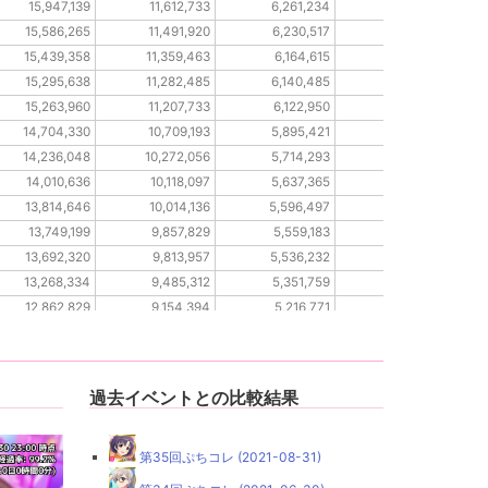
15,947,139
11,612,733
6,261,234
4,469,772
15,586,265
11,491,920
6,230,517
4,444,875
15,439,358
11,359,463
6,164,615
4,414,164
15,295,638
11,282,485
6,140,485
4,385,541
15,263,960
11,207,733
6,122,950
4,380,116
14,704,330
10,709,193
5,895,421
4,222,315
14,236,048
10,272,056
5,714,293
4,119,642
14,010,636
10,118,097
5,637,365
4,066,958
13,814,646
10,014,136
5,596,497
4,030,192
13,749,199
9,857,829
5,559,183
4,012,995
13,692,320
9,813,957
5,536,232
3,993,346
13,268,334
9,485,312
5,351,759
3,856,718
12,862,829
9,154,394
5,216,771
3,773,787
12,524,591
8,945,640
5,148,853
3,744,504
12,351,762
8,849,530
5,092,445
3,716,556
過去イベントとの比較結果
第35回ぷちコレ (2021-08-31)