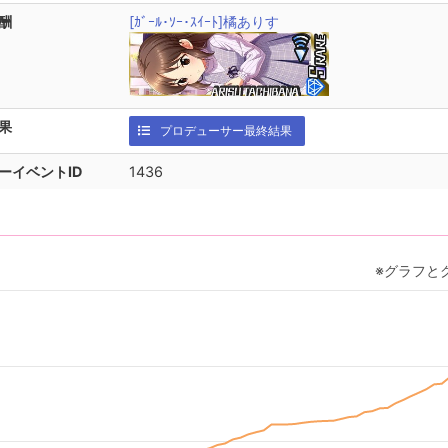
酬
[ｶﾞｰﾙ･ｿｰ･ｽｲｰﾄ]橘ありす
果
プロデューサー最終結果
ーイベントID
1436
※グラフと