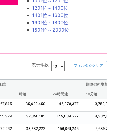
1001位～1200位
1201位～1400位
1401位～1600位
1601位～1800位
1801位～2000位
表示件数:
フィルタをクリア
直近)
順位のPt増加量(直近)
時速
24時間速
10分速
30分速
467,845
35,022,459
145,378,377
3,752,301
18,46
155,329
32,390,185
149,034,227
4,332,148
14,1
172,262
38,232,222
156,061,245
5,689,710
19,1