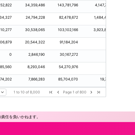
452,822
34,359,486
143,781,796
4,147,765
18,45
134,327
24,794,228
82,478,672
1,484,437
10,13
010,277
30,538,065
103,102,166
3,923,830
14,01
606,879
20,544,322
91,184,204
0
7,6
0
2,846,190
30,167,272
0
185,560
8,293,046
54,270,976
0
18
774,202
7,866,283
85,704,070
19,779
7,7
1
to
10
of
8,000
Page
1
of
800
の責任を負いかねます。