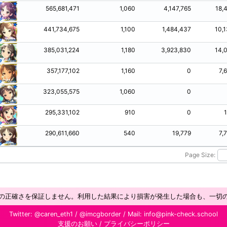
565,681,471
1,060
4,147,765
18,
441,734,675
1,100
1,484,437
10,
385,031,224
1,180
3,923,830
14,
357,177,102
1,160
0
7,
323,055,575
1,060
0
295,331,102
910
0
290,611,660
540
19,779
7,
Page Size:
の正確さを保証しません。利用した結果により損害が発生した場合も、一切
Twitter:
@caren_eth1
/
@imcgborder
/ Mail:
info@pink-check.school
支援のお願い
/
プライバシーポリシー