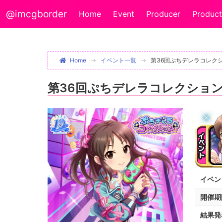
@imcgborder
Home
Event
Producer
Product
Home
イベント一覧
第36回ぷちデレラコレク
第36回ぷちデレラコレクショ
イベン
開催期
結果発