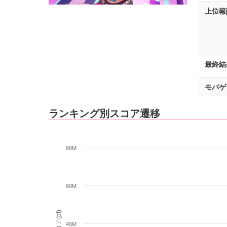
上位報
最終結
モバゲ
ランキング別スコア遷移
80M
60M
スコア(pt)
40M