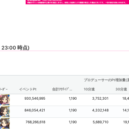
0 23:00 時点)
プロデューサーのPt増加量(
イベントPt
合計ｱｸﾃｨﾌﾞ時間(分/観測されたものからの推定値)
10分速
30分速
ﾘｰﾀﾞｰ
930,546,995
1,190
3,752,301
18,
846,054,421
1,190
4,332,148
14,
768,266,618
1,190
5,689,710
19,