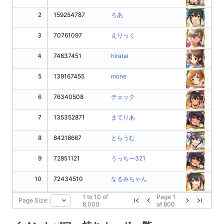
2
159254787
ろあ
3
70761097
えりっく
4
74637451
hiratai
5
139167455
mone
6
76340508
チェック
7
135352871
まてりあ
8
84218667
とらうむ
9
72851121
うっちー321
10
72434510
なるみちゃん
1
to
10
of
Page
1
Page Size:
8,000
of
800