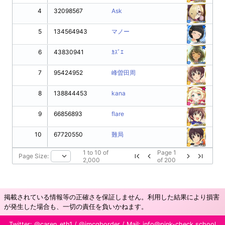
4
32098567
Ask
5
134564943
マノー
6
43830941
ｶｽﾞｴ
7
95424952
峰曽田周
8
138844453
kana
9
66856893
flare
10
67720550
難局
1
to
10
of
Page
1
Page Size:
2,000
of
200
掲載されている情報等の正確さを保証しません。利用した結果により損害
が発生した場合も、一切の責任を負いかねます。
Twitter:
@caren_eth1
/
@imcgborder
/ Mail:
info@pink-check.school