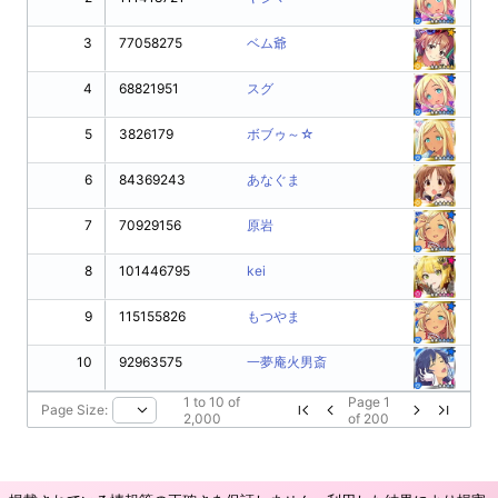
3
77058275
ベム爺
4
68821951
スグ
5
3826179
ボブゥ～☆
6
84369243
あなぐま
7
70929156
原岩
8
101446795
kei
9
115155826
もつやま
10
92963575
一夢庵火男斎
1
to
10
of
Page
1
Page Size:
2,000
of
200