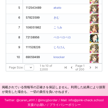
5
112543489
akato
6
57823599
きむ
7
106051862
こうみ
8
72138956
ペロペロペロ
9
111528226
じろけん
10
69059499
knocker
1
to
10
of
Page
1
Page Size:
2,000
of
200
掲載されている情報等の正確さを保証しません。利用した結果により損害
が発生した場合も、一切の責任を負いかねます。
Twitter:
@caren_eth1
/
@imcgborder
/ Mail:
info@pink-check.school
支援のお願い
/
プライバシーポリシー