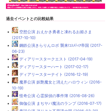
過去イベントとの比較結果
空想公演 おえかき勇者と凍れるお姫さま
(2017-10-10)
鋼鉄公演きらりんロボ 襲来!ｺｽﾒﾃｨｱ帝国 (2017-
06-23)
ディアリースタークエスト (2017-04-19)
ディアリースターハート (2017-02-17)
ディアリースターナイト (2016-12-19)
魔界公演 妖艶魔女と消えたハロウィン (2016-
10-19)
怪奇公演 心霊探偵の事件簿 (2016-08-26)
御伽公演 まぢヤバ魔法のランプ (2016-07-17)
童話公演 アリスと不思議の国 (2016-03-31)