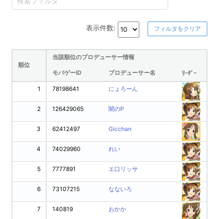
表示件数:
フィルタをクリア
当該順位のプロデューサー情報
順位
モバゲーID
プロデューサー名
ﾘｰﾀﾞｰ
1
78198641
にょろーん
2
126429065
闇のP
3
62412497
Gicchan
4
74029960
れい
5
7777891
エ口リッサ
6
73107215
なないろ
7
140819
おかか