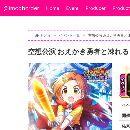
@imcgborder
Home
Event
Producer
Product
Home
イベント一覧
空想公演 おえかき勇者と
空想公演 おえかき勇者と凍れ
イベ
開催
結果