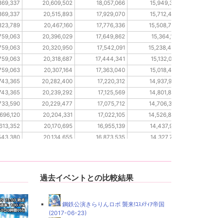
869,337
20,609,502
18,057,066
15,949,331
9,49
869,337
20,515,893
17,929,070
15,712,402
9,47
823,789
20,467,160
17,776,336
15,508,754
9,44
759,063
20,396,029
17,649,862
15,364,116
9,39
759,063
20,320,950
17,542,091
15,238,404
9,37
759,063
20,318,687
17,444,341
15,132,077
9,35
759,063
20,307,164
17,363,040
15,018,403
9,32
743,365
20,282,400
17,220,312
14,937,956
9,31
743,365
20,239,292
17,125,569
14,801,824
9,27
733,590
20,229,477
17,075,712
14,706,382
9,25
696,120
20,204,331
17,022,105
14,526,824
9,23
613,352
20,170,695
16,955,139
14,437,931
9,22
543,380
20,134,655
16,873,535
14,327,701
9,21
543,380
20,104,080
16,800,851
14,305,192
9,1
過去イベントとの比較結果
鋼鉄公演きらりんロボ 襲来!ｺｽﾒﾃｨｱ帝国
(2017-06-23)