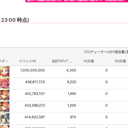
9 23:00 時点)
プロデューサーのPt増加量(
イベントPt
合計ｱｸﾃｨﾌﾞ時間(分/観測されたものからの推定値)
10分速
30分速
ﾘｰﾀﾞｰ
1,000,000,000
4,300
0
458,617,723
6,220
0
452,763,107
1,950
0
423,599,272
1,200
0
414,932,597
970
0