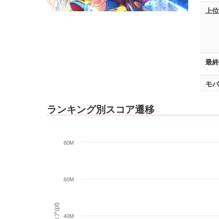
上位
最終
モバ
ランキング別スコア遷移
80M
60M
スコア(pt)
40M