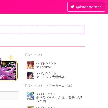
@imcgborder
前後イベント
<< 前イベント
第37回PMF
>> 次イベント
アイチャレ大運動会
前後イベント (ツアーカーニバル)
<< 前イベント
鋼鉄公演きらりんロボ 襲来!ｺｽﾒﾃ
ｨｱ帝国
>> 次イベント