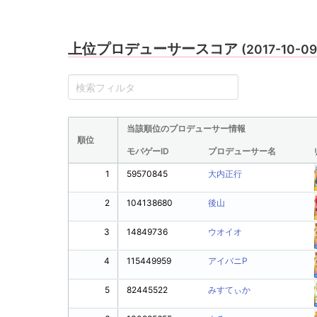
上位プロデューサースコア
(2017-10-0
当該順位のプロデューサー情報
順位
モバゲーID
プロデューサー名
1
59570845
大内正行
2
104138680
後山
3
14849736
ウオイオ
4
115449959
アイバニP
5
82445522
みすてぃか