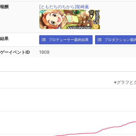
報酬
[ともだちのちから]龍崎薫
結果
プロデューサー最終結果
プロダクション最
ゲーイベントID
1909
※グラフと