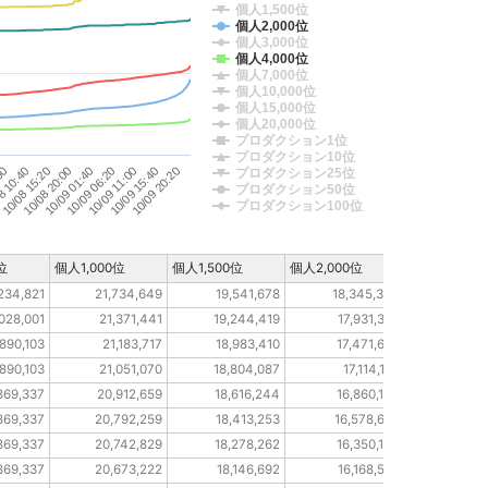
個人1,500位
個人2,000位
個人3,000位
個人4,000位
個人7,000位
個人10,000位
個人15,000位
個人20,000位
プロダクション1位
プロダクション10位
10/09 20:20
10/09 15:40
10/09 11:00
10/09 06:20
10/09 01:40
10/08 20:00
10/08 15:20
8 10:40
00
プロダクション25位
プロダクション50位
プロダクション100位
位
個人1,000位
個人1,500位
個人2,000位
個人3,000位
234,821
21,734,649
19,541,678
18,345,334
10,07
028,001
21,371,441
19,244,419
17,931,350
9,95
890,103
21,183,717
18,983,410
17,471,655
9,8
890,103
21,051,070
18,804,087
17,114,138
9,72
869,337
20,912,659
18,616,244
16,860,154
9,67
869,337
20,792,259
18,413,253
16,578,687
9,6
869,337
20,742,829
18,278,262
16,350,134
9,5
869,337
20,673,222
18,146,692
16,168,522
9,53