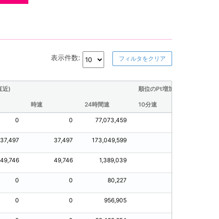
表示件数:
フィルタをクリア
直近)
順位のPt増加量(直近)
時速
24時間速
10分速
30分速
0
0
77,073,459
0
37,497
37,497
173,049,599
0
3
49,746
49,746
1,389,039
0
4
0
0
80,227
0
0
0
956,905
0