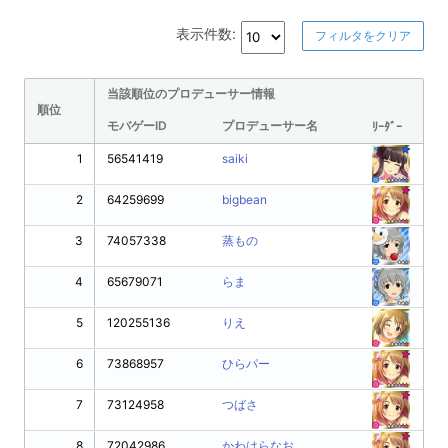
表示件数:
フィルタをクリア
当該順位のプロデューサー情報
順位
モバゲーID
プロデューサー名
ﾘｰﾀﾞｰ
1
56541419
saiki
2
64259699
bigbean
3
74057338
蒸もの
4
65679071
らま
5
120255136
りえ
6
73868957
ひらパー
7
73124958
つばさ
8
72042986
かわはらなお