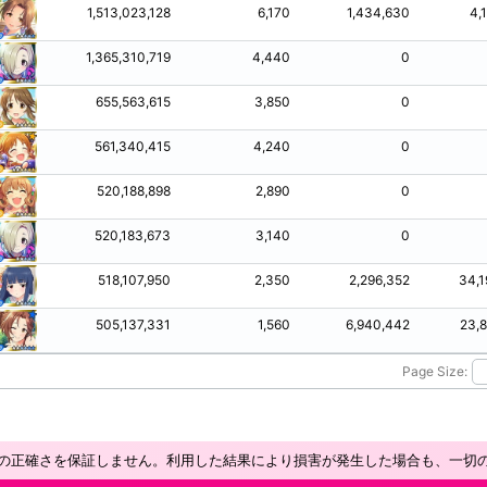
1,513,023,128
6,170
1,434,630
4,
1,365,310,719
4,440
0
655,563,615
3,850
0
561,340,415
4,240
0
520,188,898
2,890
0
520,183,673
3,140
0
518,107,950
2,350
2,296,352
34,1
505,137,331
1,560
6,940,442
23,
Page Size:
の正確さを保証しません。利用した結果により損害が発生した場合も、一切