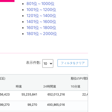
801位～1000位
1001位～1200位
1201位～1400位
1401位～1600位
1601位～1800位
1801位～2000位
表示件数:
フィルタをクリア
直近)
順位のPt増加量(直近)
時速
24時間速
10分速
30分速
156,423
55,235,841
652,013,216
22,470
12,1
99,270
99,270
493,865,016
0
9