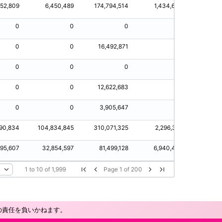
152,809
6,450,489
174,794,514
1,434,630
4,1
0
0
0
0
0
0
16,492,871
0
0
0
0
0
0
0
12,622,683
0
0
0
3,905,647
0
90,834
104,834,845
310,071,325
2,296,352
34,19
895,607
32,854,597
81,499,128
6,940,442
21,3
1
to
10
of
1,999
Page
1
of
200
の責任を負いかねます。