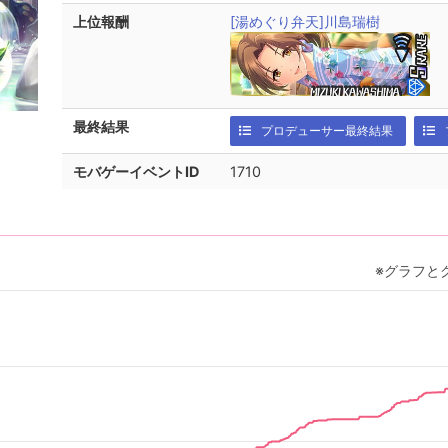
上位報酬
[湯めぐり弁天]川島瑞樹
最終結果
プロデューサー最終結果
モバゲーイベントID
1710
※グラフと