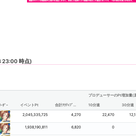
8 23:00 時点)
プロデューサーのPt増加量(
イベントPt
合計ｱｸﾃｨﾌﾞ時間(分/観測されたものからの推定値)
10分速
30分速
ﾘｰﾀﾞｰ
2,045,335,725
4,270
22,470
12,
1,938,190,811
6,820
0