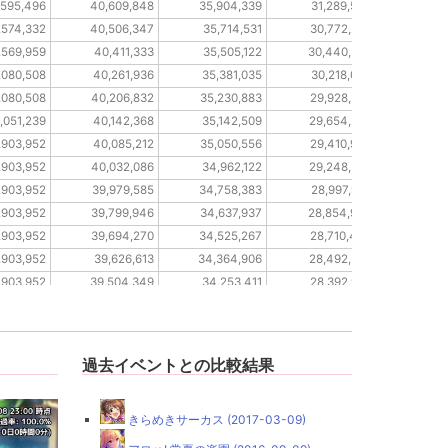
,595,496
40,609,848
35,904,339
31,289,534
18,1
,574,332
40,506,347
35,714,531
30,772,236
18,0
,569,959
40,411,333
35,505,122
30,440,520
17,9
,080,508
40,261,936
35,381,035
30,218,049
17,8
,080,508
40,206,832
35,230,883
29,928,232
17,7
,051,239
40,142,368
35,142,509
29,654,287
17,7
,903,952
40,085,212
35,050,556
29,410,904
17,6
,903,952
40,032,086
34,962,122
29,248,588
17,5
,903,952
39,979,585
34,758,383
28,997,970
17,5
,903,952
39,799,946
34,637,937
28,854,984
17,3
,903,952
39,694,270
34,525,267
28,710,448
17,3
,903,952
39,626,613
34,364,906
28,492,393
17,2
,903,952
39,504,349
34,253,411
28,392,996
17,2
,903,952
39,495,997
34,087,935
28,254,306
17,2
過去イベントとの比較結果
きらめきサーカス (2017-03-09)