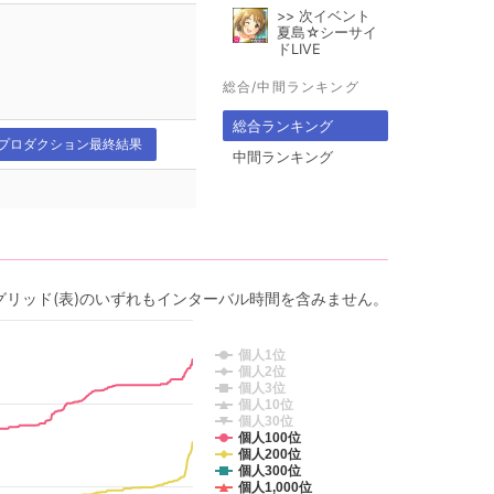
>> 次イベント
夏島☆シーサイ
ドLIVE
総合/中間ランキング
総合ランキング
プロダクション最終結果
中間ランキング
グリッド(表)のいずれもインターバル時間を含みません。
個人1位
個人2位
個人3位
個人10位
個人30位
個人100位
個人200位
個人300位
個人1,000位