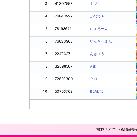
3
41307553
ナツキ
4
76843927
かなで★
5
78198641
にょろーん
6
76630968
いんきーまん
7
2247327
あきゅう
8
32098567
Ask
9
72820309
クロロ
10
50753762
BEALTZ
掲載されている情報等