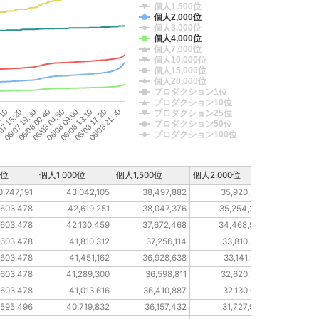
個人1,500位
個人2,000位
個人3,000位
個人4,000位
個人7,000位
個人10,000位
個人15,000位
個人20,000位
プロダクション1位
プロダクション10位
06/08 17:20
06/08 04:50
07 15:20
06/08 21:30
06/08 09:00
06/07 19:30
06/08 13:10
06/08 00:40
:10
プロダクション25位
プロダクション50位
プロダクション100位
0位
個人1,000位
個人1,500位
個人2,000位
個人3,000位
0,747,191
43,042,105
38,497,882
35,920,280
19,5
,603,478
42,619,251
38,047,376
35,254,294
19,3
,603,478
42,130,459
37,672,468
34,468,904
19,0
,603,478
41,810,312
37,256,114
33,810,506
18,8
,603,478
41,451,162
36,928,638
33,141,978
18,6
,603,478
41,289,300
36,598,811
32,620,787
18,5
,603,478
41,013,616
36,410,887
32,130,070
18,4
,595,496
40,719,832
36,157,432
31,727,948
18,3