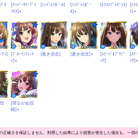
ﾌﾟﾘ
[ｱﾆﾊﾞｰｻﾘｰﾌﾟﾘ
[ｼﾝﾃﾞﾚﾗｶﾞｰﾙ]
[ｼﾝﾃﾞﾚﾗｶﾞｰ
[ﾄﾗｽﾄﾌﾟﾚｾﾞﾝﾄ]
[ﾄﾗ
ﾝｾｽ]+
ﾙ]+
ﾄ]+
ﾆﾃｨ]
[ﾌﾞﾙｰｲﾝﾌｨﾆﾃ
[蒼き信念]
[蒼き信念]+
[ｽﾃｰｼﾞｵﾌﾞﾏｼﾞ
[ｽﾃ
ｨ]+
ｯｸ]
ｯｸ]
ぬ信
[揺るがぬ信
頼]+
の正確さを保証しません。利用した結果により損害が発生した場合も、一切