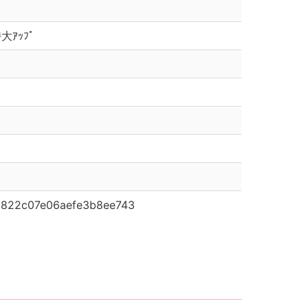
大ｱｯﾌﾟ
c822c07e06aefe3b8ee743