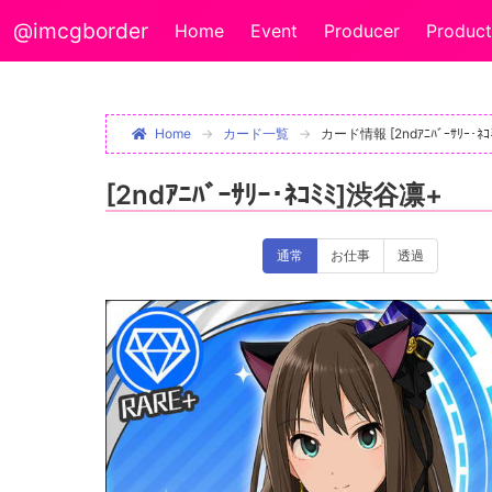
@imcgborder
Home
Event
Producer
Product
Home
カード一覧
カード情報 [2ndｱﾆﾊﾞｰｻﾘｰ･ﾈ
[2ndｱﾆﾊﾞｰｻﾘｰ･ﾈｺﾐﾐ]渋谷凛+
通常
お仕事
透過