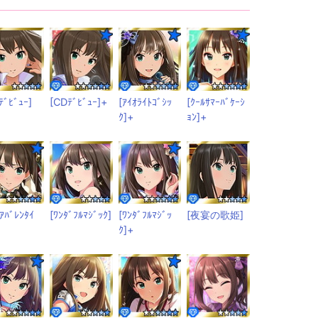
ﾃﾞﾋﾞｭｰ]
[CDﾃﾞﾋﾞｭｰ]+
[ｱｲｵﾗｲﾄｺﾞｼｯ
[ｸｰﾙｻﾏｰﾊﾞｹｰｼ
ｸ]+
ｮﾝ]+
ｭｱﾊﾞﾚﾝﾀｲ
[ﾜﾝﾀﾞﾌﾙﾏｼﾞｯｸ]
[ﾜﾝﾀﾞﾌﾙﾏｼﾞｯ
[夜宴の歌姫]
ｸ]+