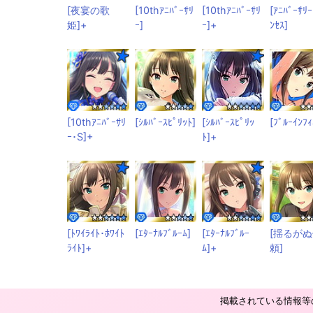
[夜宴の歌
[10thｱﾆﾊﾞｰｻﾘ
[10thｱﾆﾊﾞｰｻﾘ
[ｱﾆﾊﾞｰｻﾘｰ
姫]+
ｰ]
ｰ]+
ﾝｾｽ]
[10thｱﾆﾊﾞｰｻﾘ
[ｼﾙﾊﾞｰｽﾋﾟﾘｯﾄ]
[ｼﾙﾊﾞｰｽﾋﾟﾘｯ
[ﾌﾞﾙｰｲﾝﾌｨ
ｰ･S]+
ﾄ]+
[ﾄﾜｲﾗｲﾄ･ﾎﾜｲﾄ
[ｴﾀｰﾅﾙﾌﾞﾙｰﾑ]
[ｴﾀｰﾅﾙﾌﾞﾙｰ
[揺るが
ﾗｲﾄ]+
ﾑ]+
頼]
掲載されている情報等