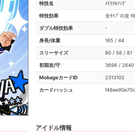
特技名
ﾒﾓﾘｱﾙｿﾝｸﾞ
特技効果
全ﾀｲﾌﾟの攻 特
ダブル特技効果
-
身長/体重
165 / 44
スリーサイズ
80 / 56 / 81
初期攻/守
3696 / 2640
MobageカードID
2313102
カードハッシュ
f48ee90e70
アイドル情報