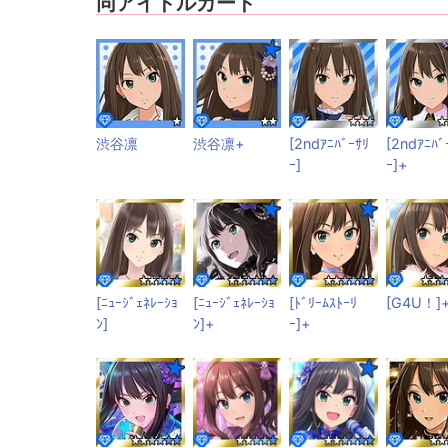
同アイドルカード
渋谷凛
渋谷凛+
[2ndｱﾆﾊﾞｰｻﾘ
[2ndｱﾆﾊﾞ
ｰ]
ｰ]+
[ﾆｭｰｼﾞｪﾈﾚｰｼｮ
[ﾆｭｰｼﾞｪﾈﾚｰｼｮ
[ﾄﾞﾘｰﾑｽﾄｰﾘ
[G4U！]
ﾝ]
ﾝ]+
ｰ]+