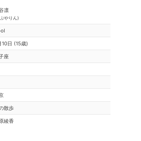
谷凛
しぶやりん)
ol
月10日 (15歳)
子座
京
の散歩
原綾香