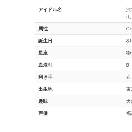
アイドル名
渋
(
属性
Co
誕生日
8
星座
獅
血液型
B
利き手
右
出生地
東
趣味
犬
声優
福