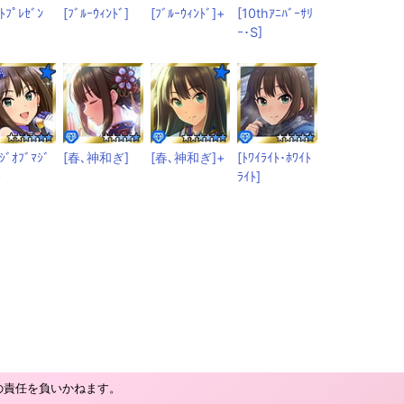
ｽﾄﾌﾟﾚｾﾞﾝ
[ﾌﾞﾙｰｳｨﾝﾄﾞ]
[ﾌﾞﾙｰｳｨﾝﾄﾞ]+
[10thｱﾆﾊﾞｰｻﾘ
ｰ･S]
ｰｼﾞｵﾌﾞﾏｼﾞ
[春､神和ぎ]
[春､神和ぎ]+
[ﾄﾜｲﾗｲﾄ･ﾎﾜｲﾄ
+
ﾗｲﾄ]
の責任を負いかねます。