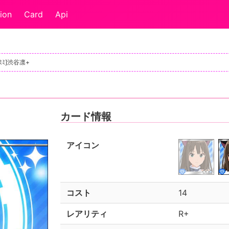
ion
Card
Api
ｺﾐﾐ]渋谷凛+
カード情報
アイコン
コスト
14
レアリティ
R+