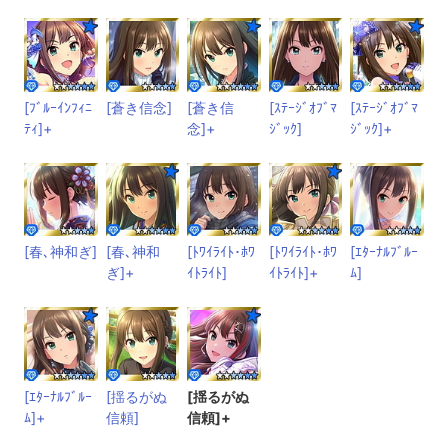
[ﾌﾞﾙｰｲﾝﾌｨﾆ
[蒼き信念]
[蒼き信
[ｽﾃｰｼﾞｵﾌﾞﾏ
[ｽﾃｰｼﾞｵﾌﾞﾏ
ﾃｨ]+
念]+
ｼﾞｯｸ]
ｼﾞｯｸ]+
[春､神和ぎ]
[春､神和
[ﾄﾜｲﾗｲﾄ･ﾎﾜ
[ﾄﾜｲﾗｲﾄ･ﾎﾜ
[ｴﾀｰﾅﾙﾌﾞﾙｰ
ぎ]+
ｲﾄﾗｲﾄ]
ｲﾄﾗｲﾄ]+
ﾑ]
[ｴﾀｰﾅﾙﾌﾞﾙｰ
[揺るがぬ
[揺るがぬ
ﾑ]+
信頼]
信頼]+