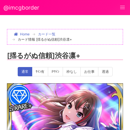
@imcgborder
Home
カード一覧
カード情報 [揺るがぬ信頼]渋谷凛+
[揺るがぬ信頼]渋谷凛+
通常
ｻｲﾝ有
Pｻｲﾝ
枠なし
お仕事
透過