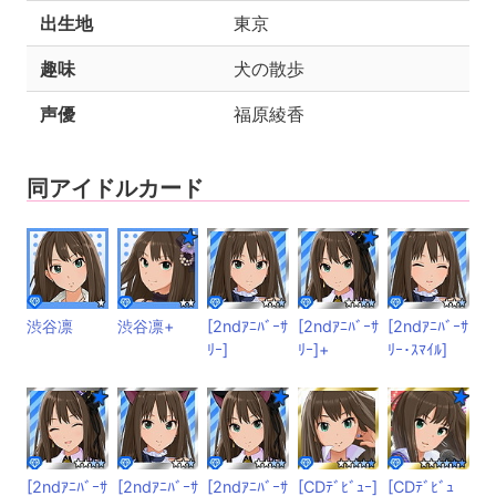
出生地
東京
趣味
犬の散歩
声優
福原綾香
同アイドルカード
渋谷凛
渋谷凛+
[2ndｱﾆﾊﾞｰｻ
[2ndｱﾆﾊﾞｰｻ
[2ndｱﾆﾊﾞｰｻ
ﾘｰ]
ﾘｰ]+
ﾘｰ･ｽﾏｲﾙ]
[2ndｱﾆﾊﾞｰｻ
[2ndｱﾆﾊﾞｰｻ
[2ndｱﾆﾊﾞｰｻ
[CDﾃﾞﾋﾞｭｰ]
[CDﾃﾞﾋﾞｭ