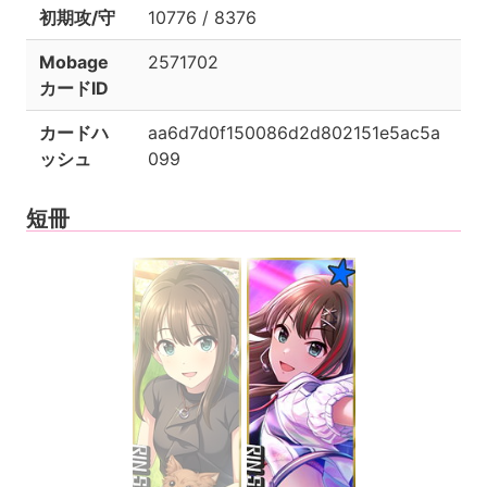
初期攻/守
10776 / 8376
Mobage
2571702
カードID
カードハ
aa6d7d0f150086d2d802151e5ac5a
ッシュ
099
短冊