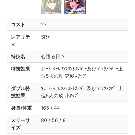
コスト
27
レアリテ
SR+
ィ
特技名
心躍る日々
特技効果
ｷｭｰﾄ･ｸｰﾙのﾌﾛﾝﾄﾒﾝﾊﾞｰ及びﾊﾞｯｸﾒﾝﾊﾞｰ上
位5人の攻 究極+ｱｯﾌﾟ
ダブル特
ｷｭｰﾄ･ｸｰﾙのﾌﾛﾝﾄﾒﾝﾊﾞｰ及びﾊﾞｯｸﾒﾝﾊﾞｰ上
技効果
位5人の攻 小ｱｯﾌﾟ
身長/体重
165 / 44
スリーサ
80 / 56 / 81
イズ