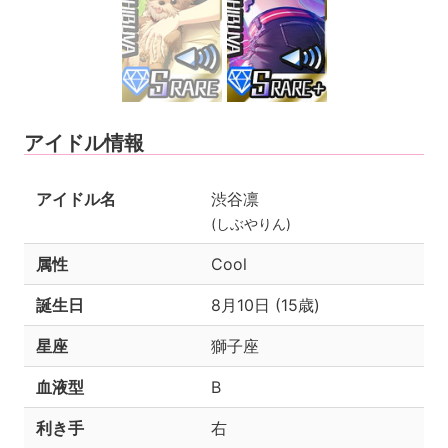
アイドル情報
アイドル名
渋谷凛
(しぶやりん)
属性
Cool
誕生日
8月10日 (15歳)
星座
獅子座
血液型
B
利き手
右