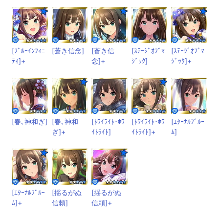
[ﾌﾞﾙｰｲﾝﾌｨﾆ
[蒼き信念]
[蒼き信
[ｽﾃｰｼﾞｵﾌﾞﾏ
[ｽﾃｰｼﾞｵﾌﾞﾏ
ﾃｨ]+
念]+
ｼﾞｯｸ]
ｼﾞｯｸ]+
[春､神和ぎ]
[春､神和
[ﾄﾜｲﾗｲﾄ･ﾎﾜ
[ﾄﾜｲﾗｲﾄ･ﾎﾜ
[ｴﾀｰﾅﾙﾌﾞﾙｰ
ぎ]+
ｲﾄﾗｲﾄ]
ｲﾄﾗｲﾄ]+
ﾑ]
[ｴﾀｰﾅﾙﾌﾞﾙｰ
[揺るがぬ
[揺るがぬ
ﾑ]+
信頼]
信頼]+