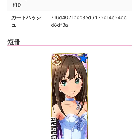
ドID
カードハッシ
716d4021bcc8ed6d35c14e54dc
ュ
d8df3a
短冊