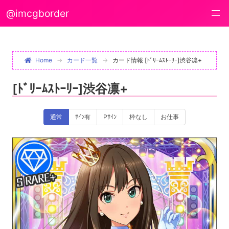
@imcgborder
Home
カード一覧
カード情報 [ﾄﾞﾘｰﾑｽﾄｰﾘｰ]渋谷凛+
[ﾄﾞﾘｰﾑｽﾄｰﾘｰ]渋谷凛+
通常
ｻｲﾝ有
Pｻｲﾝ
枠なし
お仕事