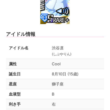
アイドル情報
アイドル名
渋谷凛
(しぶやりん)
属性
Cool
誕生日
8月10日 (15歳)
星座
獅子座
血液型
B
利き手
右