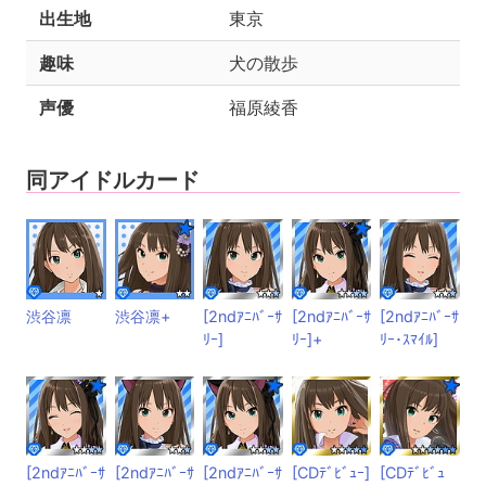
出生地
東京
趣味
犬の散歩
声優
福原綾香
同アイドルカード
渋谷凛
渋谷凛+
[2ndｱﾆﾊﾞｰｻ
[2ndｱﾆﾊﾞｰｻ
[2ndｱﾆﾊﾞｰｻ
ﾘｰ]
ﾘｰ]+
ﾘｰ･ｽﾏｲﾙ]
[2ndｱﾆﾊﾞｰｻ
[2ndｱﾆﾊﾞｰｻ
[2ndｱﾆﾊﾞｰｻ
[CDﾃﾞﾋﾞｭｰ]
[CDﾃﾞﾋﾞｭ