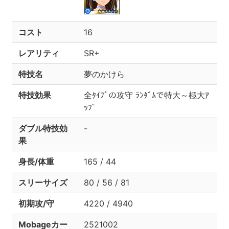
コスト
16
レアリティ
SR+
特技名
夢のかけら
特技効果
全ﾀｲﾌﾟの攻守 ﾗﾝﾀﾞﾑで特大～極大ｱ
ｯﾌﾟ
ダブル特技効
-
果
身長/体重
165 / 44
スリーサイズ
80 / 56 / 81
初期攻/守
4220 / 4940
Mobageカー
2521002