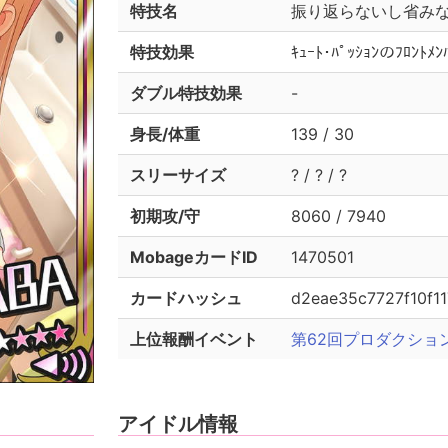
特技名
振り返らないし省み
特技効果
ｷｭｰﾄ･ﾊﾟｯｼｮﾝのﾌﾛﾝ
ダブル特技効果
-
身長/体重
139 / 30
スリーサイズ
? / ? / ?
初期攻/守
8060 / 7940
MobageカードID
1470501
カードハッシュ
d2eae35c7727f10f1
上位報酬イベント
第62回プロダクショ
アイドル情報