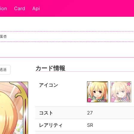
ion
Card
Api
双葉杏
カード情報
透過
アイコン
コスト
27
レアリティ
SR