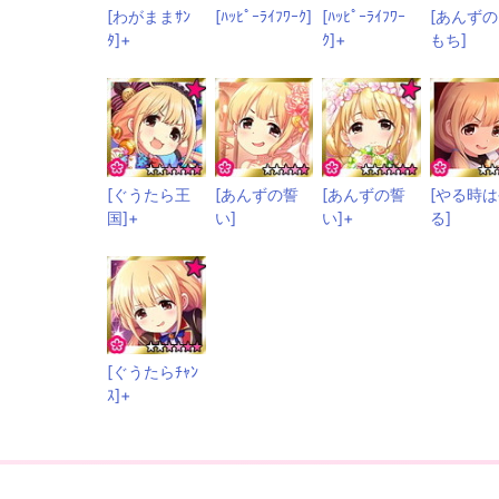
[わがままｻﾝ
[ﾊｯﾋﾟｰﾗｲﾌﾜｰｸ]
[ﾊｯﾋﾟｰﾗｲﾌﾜｰ
[あんず
ﾀ]+
ｸ]+
もち]
[ぐうたら王
[あんずの誓
[あんずの誓
[やる時
国]+
い]
い]+
る]
[ぐうたらﾁｬﾝ
ｽ]+
掲載されている情報等