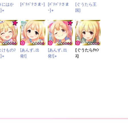
きにはか
[ﾊﾞﾃﾊﾞﾃさまｰ]
[ﾊﾞﾃﾊﾞﾃさま
[ぐうたら王
]+
ｰ]+
国]
まけものﾌ
[あんず､出
[あんず､出
[ぐうたらﾁｬﾝ
ｰ]+
発!]
発!]+
ｽ]
の責任を負いかねます。