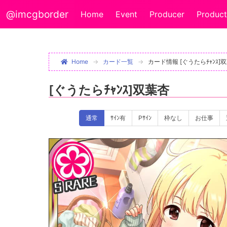
@imcgborder
Home
Event
Producer
Product
Home
カード一覧
カード情報 [ぐうたらﾁｬﾝｽ]
[ぐうたらﾁｬﾝｽ]双葉杏
通常
ｻｲﾝ有
Pｻｲﾝ
枠なし
お仕事