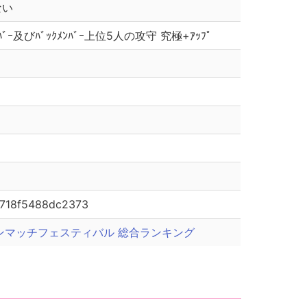
ない
ﾄﾒﾝﾊﾞｰ及びﾊﾞｯｸﾒﾝﾊﾞｰ上位5人の攻守 究極+ｱｯﾌﾟ
1718f5488dc2373
ンマッチフェスティバル 総合ランキング