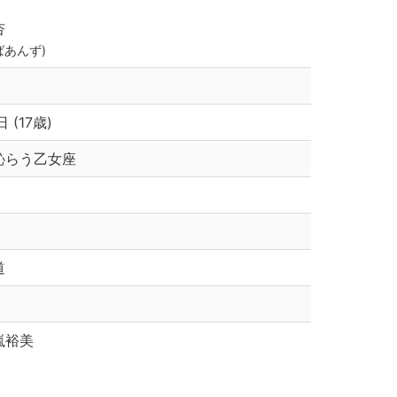
杏
ばあんず)
 (17歳)
恥らう乙女座
道
嵐裕美