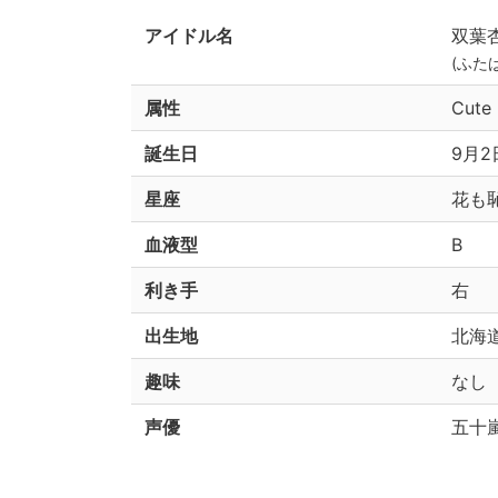
アイドル名
双葉
(ふた
属性
Cute
誕生日
9月2日
星座
花も
血液型
B
利き手
右
出生地
北海
趣味
なし
声優
五十