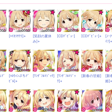
[ﾊｲｶﾗｻｸﾗ]+
[笑顔の夏休
[CDﾃﾞﾋﾞｭｰ]
[CDﾃﾞﾋﾞｭｰ]+
[ﾉｰ
み]+
ｲﾌ]
ちﾃﾞ
[ﾊﾛｳｨﾝぷちﾃﾞ
[ﾜﾝﾀﾞﾌﾙﾏｼﾞｯｸ]
[ﾜﾝﾀﾞﾌﾙﾏｼﾞｯ
[新春の甘姫]
[新
ﾋﾞﾙ]+
ｸ]+
姫]