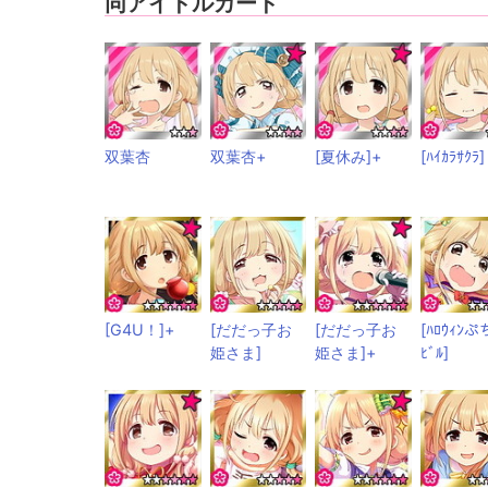
同アイドルカード
双葉杏
双葉杏+
[夏休み]+
[ﾊｲｶﾗｻｸﾗ]
[G4U！]+
[だだっ子お
[だだっ子お
[ﾊﾛｳｨﾝぷ
姫さま]
姫さま]+
ﾋﾞﾙ]