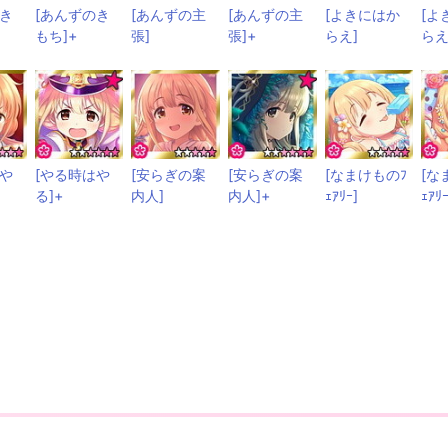
のき
[あんずのき
[あんずの主
[あんずの主
[よきにはか
[よ
もち]+
張]
張]+
らえ]
らえ
はや
[やる時はや
[安らぎの案
[安らぎの案
[なまけものﾌ
[な
る]+
内人]
内人]+
ｪｱﾘｰ]
ｪｱﾘ
の正確さを保証しません。利用した結果により損害が発生した場合も、一切