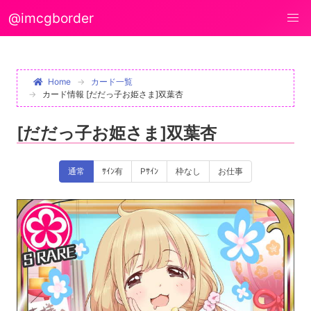
@imcgborder
Home
カード一覧
カード情報 [だだっ子お姫さま]双葉杏
[だだっ子お姫さま]双葉杏
通常
ｻｲﾝ有
Pｻｲﾝ
枠なし
お仕事