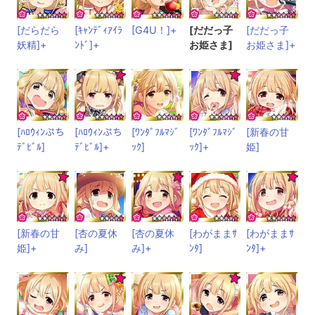
[だらだら
[ｷｬﾝﾃﾞｨｱｲﾗ
[G4U！]+
[だだっ子
[だだっ子
妖精]+
ﾝﾄﾞ]+
お姫さま]
お姫さま]+
[ﾊﾛｳｨﾝぷち
[ﾊﾛｳｨﾝぷち
[ﾜﾝﾀﾞﾌﾙﾏｼﾞ
[ﾜﾝﾀﾞﾌﾙﾏｼﾞ
[新春の甘
ﾃﾞﾋﾞﾙ]
ﾃﾞﾋﾞﾙ]+
ｯｸ]
ｯｸ]+
姫]
[新春の甘
[杏の夏休
[杏の夏休
[わがままｻ
[わがままｻ
姫]+
み]
み]+
ﾝﾀ]
ﾝﾀ]+