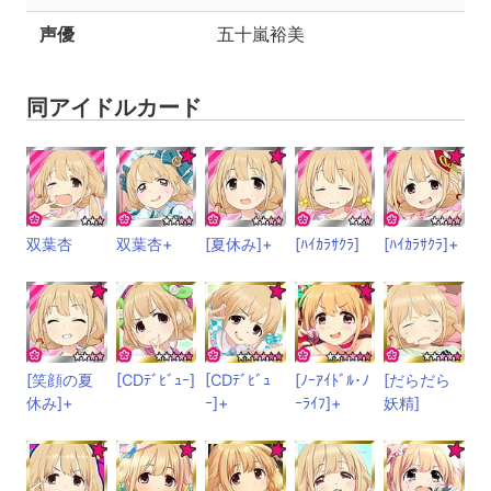
声優
五十嵐裕美
同アイドルカード
双葉杏
双葉杏+
[夏休み]+
[ﾊｲｶﾗｻｸﾗ]
[ﾊｲｶﾗｻｸﾗ]+
[笑顔の夏
[CDﾃﾞﾋﾞｭｰ]
[CDﾃﾞﾋﾞｭ
[ﾉｰｱｲﾄﾞﾙ･ﾉ
[だらだら
休み]+
ｰ]+
ｰﾗｲﾌ]+
妖精]