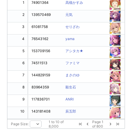
1
74901364
高槻かすみ
2
139570469
元気
3
61081758
せりざわ
4
76543162
yama
5
153709156
アシタカ★
6
74511513
ファミマ
7
144829159
まさのゆ
8
83964359
殺生石
9
117836701
ANRI
10
143181408
辰五郎
1
to
10
of
Page
1
Page Size:
8,000
of
800